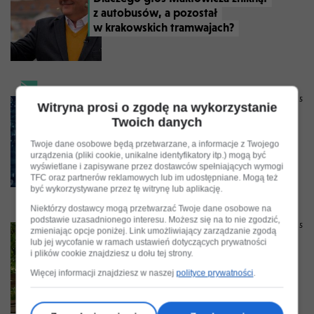
z autobusów, a pozostał
w krakowskich tramwajach?
KRZYSZTOF PIASECKI
23 CZERWCA 2025
Witryna prosi o zgodę na wykorzystanie
Twoich danych
„Prawdziwa głupota zawsze pokona
sztuczną inteligencję"
Twoje dane osobowe będą przetwarzane, a informacje z Twojego
urządzenia (pliki cookie, unikalne identyfikatory itp.) mogą być
wyświetlane i zapisywane przez dostawców spełniających wymogi
TFC oraz partnerów reklamowych lub im udostępniane. Mogą też
być wykorzystywane przez tę witrynę lub aplikację.
Niektórzy dostawcy mogą przetwarzać Twoje dane osobowe na
KRZYSZTOF PIASECKI
podstawie uzasadnionego interesu. Możesz się na to nie zgodzić,
7 CZERWCA 2025
zmieniając opcje poniżej. Link umożliwiający zarządzanie zgodą
lub jej wycofanie w ramach ustawień dotyczących prywatności
Krzyszto Piasecki: oto najnudniejszy
i plików cookie znajdziesz u dołu tej strony.
zawód świata!
Więcej informacji znajdziesz w naszej
polityce prywatności
.