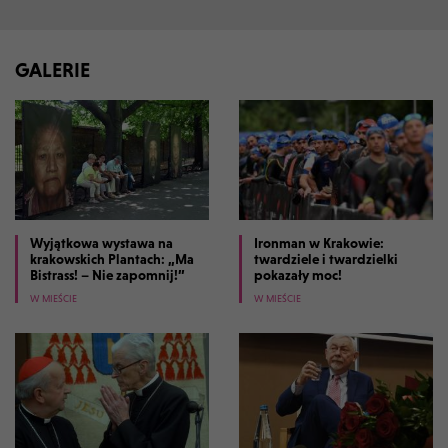
GALERIE
Wyjątkowa wystawa na
Ironman w Krakowie:
krakowskich Plantach: „Ma
twardziele i twardzielki
Bistrass! – Nie zapomnij!”
pokazały moc!
W MIEŚCIE
W MIEŚCIE