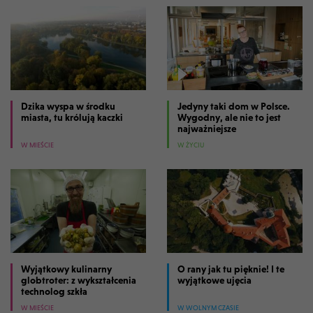
Dzika wyspa w środku
Jedyny taki dom w Polsce.
miasta, tu królują kaczki
Wygodny, ale nie to jest
najważniejsze
W MIEŚCIE
W ŻYCIU
Wyjątkowy kulinarny
O rany jak tu pięknie! I te
globtroter: z wykształcenia
wyjątkowe ujęcia
technolog szkła
W MIEŚCIE
W WOLNYM CZASIE