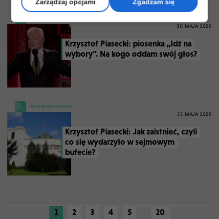
Zarządzaj opcjami
Zgadzam się
KRZYSZTOF PIASECKI
30 MAJA 2025
Krzysztof Piasecki: piosenka „Idź na
wybory”. Na kogo oddam swój głos?
KRZYSZTOF PIASECKI
23 MAJA 2025
Krzysztof Piasecki: Jak zaistnieć, czyli
co się wydarzyło w sejmowym
bufecie?
1
2
3
4
5
20