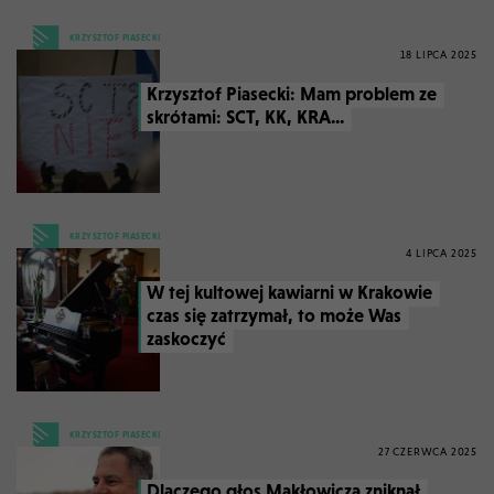
KRZYSZTOF PIASECKI
18 LIPCA 2025
Krzysztof Piasecki: Mam problem ze
skrótami: SCT, KK, KRA...
KRZYSZTOF PIASECKI
4 LIPCA 2025
W tej kultowej kawiarni w Krakowie
czas się zatrzymał, to może Was
zaskoczyć
KRZYSZTOF PIASECKI
27 CZERWCA 2025
Dlaczego głos Makłowicza zniknął