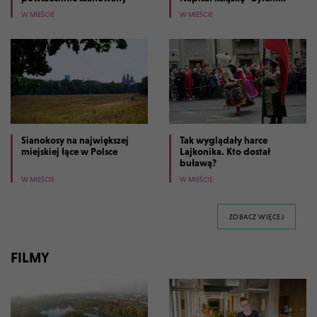
prezydentem Krakowa"
W MIEŚCIE
W MIEŚCIE
Sianokosy na największej
Tak wyglądały harce
miejskiej łące w Polsce
Lajkonika. Kto dostał
buławą?
W MIEŚCIE
W MIEŚCIE
GALERII 
ZOBACZ WIĘCEJ
FILMY