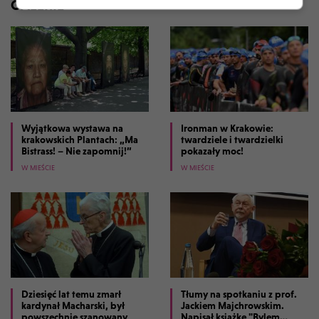
GALERIE
Wyjątkowa wystawa na
Ironman w Krakowie:
krakowskich Plantach: „Ma
twardziele i twardzielki
Bistrass! – Nie zapomnij!”
pokazały moc!
W MIEŚCIE
W MIEŚCIE
Dziesięć lat temu zmarł
Tłumy na spotkaniu z prof.
kardynał Macharski, był
Jackiem Majchrowskim.
powszechnie szanowany
Napisał książkę "Bylem