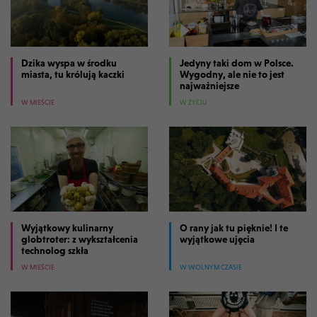
Dzika wyspa w środku
Jedyny taki dom w Polsce.
miasta, tu królują kaczki
Wygodny, ale nie to jest
najważniejsze
W MIEŚCIE
W ŻYCIU
Wyjątkowy kulinarny
O rany jak tu pięknie! I te
globtroter: z wykształcenia
wyjątkowe ujęcia
technolog szkła
W MIEŚCIE
W WOLNYM CZASIE