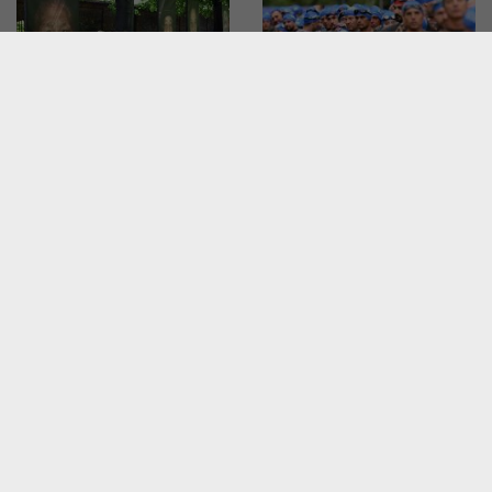
Wyjątkowa wystawa na
Ironman w Krakowie:
krakowskich Plantach: „Ma
twardziele i twardzielki
Bistrass! – Nie zapomnij!”
pokazały moc!
W MIEŚCIE
W MIEŚCIE
Dziesięć lat temu zmarł
Tłumy na spotkaniu z prof.
kardynał Macharski, był
Jackiem Majchrowskim.
powszechnie szanowany
Napisał książkę "Bylem
prezydentem Krakowa"
W MIEŚCIE
W MIEŚCIE