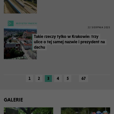
KRZYSZTOF PIASECKI
22 SIERPNIA 2025
Takie rzeczy tylko w Krakowie: trzy
ulice o tej samej nazwie i prezydent na
dachu
1
2
3
4
5
67
GALERIE