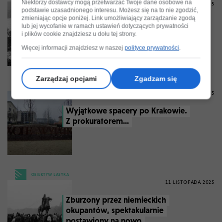
Niektórzy dostawcy mogą przetwarzać Twoje dane osobowe na
6 GRUDNIA 2025
podstawie uzasadnionego interesu. Możesz się na to nie zgodzić,
zmieniając opcje poniżej. Link umożliwiający zarządzanie zgodą
Garść wspomnień z czasów gdy
lub jej wycofanie w ramach ustawień dotyczących prywatności
w Krakowie jeździło się na nartach
i plików cookie znajdziesz u dołu tej strony.
Więcej informacji znajdziesz w naszej
polityce prywatności
.
Zarządzaj opcjami
Zgadzam się
W OPINII
11 LISTOPADA 2025
Wyjątkowe spacery po Krakowie.
Z prokuratorem...
OBIEKTYW LASYKA
11 LISTOPADA 2025
Zburzony przez niemieckich
okupantów, spektakularnie
postawiony na nowo