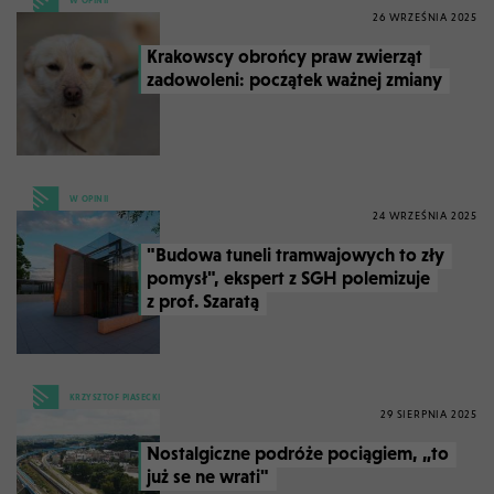
W OPINII
26 WRZEŚNIA 2025
Krakowscy obrońcy praw zwierząt
zadowoleni: początek ważnej zmiany
W OPINII
24 WRZEŚNIA 2025
"Budowa tuneli tramwajowych to zły
pomysł", ekspert z SGH polemizuje
z prof. Szaratą
KRZYSZTOF PIASECKI
29 SIERPNIA 2025
Nostalgiczne podróże pociągiem, „to
już se ne wrati"