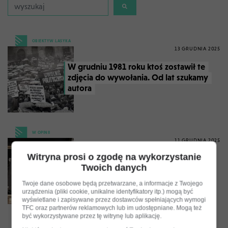
OBIEKTYW LASYKA
13 GRUDNIA 2025
W grudniu 1981 roku ktoś zostawił te
zdjęcia do wywołania. Od lat szukamy
autora
W OPINII
11 GRUDNIA 2025
Witryna prosi o zgodę na wykorzystanie
Na krakowskiej AGH tworzą
Twoich danych
elektroniczny nos. Pomoże wykryć
groźne choroby
Twoje dane osobowe będą przetwarzane, a informacje z Twojego
urządzenia (pliki cookie, unikalne identyfikatory itp.) mogą być
wyświetlane i zapisywane przez dostawców spełniających wymogi
TFC oraz partnerów reklamowych lub im udostępniane. Mogą też
być wykorzystywane przez tę witrynę lub aplikację.
OBIEKTYW LASYKA