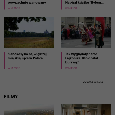
powszechnie szanowany
Napisał książkę "Bylem
prezydentem Krakowa"
W MIEŚCIE
W MIEŚCIE
Sianokosy na największej
Tak wyglądały harce
miejskiej łące w Polsce
Lajkonika. Kto dostał
buławą?
W MIEŚCIE
W MIEŚCIE
GALERII 
ZOBACZ WIĘCEJ
FILMY