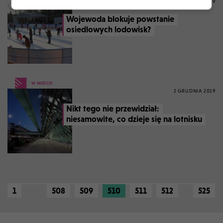
3 GRUDNIA 2019
Wojewoda blokuje powstanie
osiedlowych lodowisk?
W MIEŚCIE
2 GRUDNIA 2019
Nikt tego nie przewidział:
niesamowite, co dzieje się na lotnisku
1
508
509
510
511
512
525