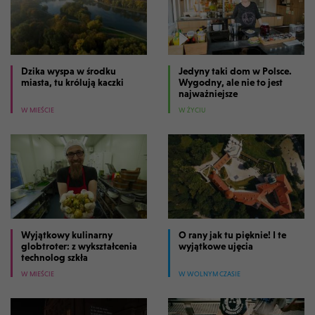
Dzika wyspa w środku
Jedyny taki dom w Polsce.
miasta, tu królują kaczki
Wygodny, ale nie to jest
najważniejsze
W MIEŚCIE
W ŻYCIU
Wyjątkowy kulinarny
O rany jak tu pięknie! I te
globtroter: z wykształcenia
wyjątkowe ujęcia
technolog szkła
W MIEŚCIE
W WOLNYM CZASIE