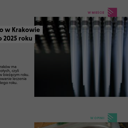
W MIEŚCIE
ro w Krakowie
 2025 roku
 Kraków ma
otych, czyli
 w bieżącym roku.
owanie leczenia
dego roku.
W OPINII