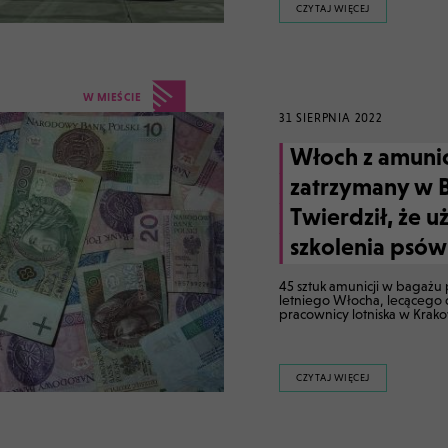
CZYTAJ WIĘCEJ
W MIEŚCIE
31 SIERPNIA 2022
Włoch z amunic
zatrzymany w B
Twierdził, że uż
szkolenia psów
45 sztuk amunicji w bagażu
letniego Włocha, lecącego d
pracownicy lotniska w Krako
CZYTAJ WIĘCEJ