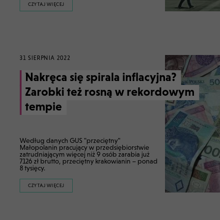
CZYTAJ WIĘCEJ
31 SIERPNIA 2022
Nakręca się spirala inflacyjna?
Zarobki też rosną w rekordowym
tempie
Według danych GUS "przeciętny"
Małopolanin pracujący w przedsiębiorstwie
zatrudniającym więcej niż 9 osób zarabia już
7126 zł brutto, przeciętny krakowianin – ponad
8 tysięcy.
CZYTAJ WIĘCEJ