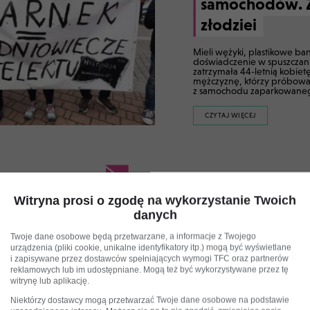
samochodów. Z
złodziei
Mieli wężyki, plastikowe ban
doświadczenie w spuszczaniu
zatrzymała 44-letnią kobiet
mężczyznę, którzy próbowal
z samochodu zaparkowaneg
CZYTAJ WIĘCEJ
W MIEŚCIE
1 WRZEŚNIA 2022
Witryna prosi o zgodę na wykorzystanie Twoich
danych
Rozpoczyna się
estetyczna na 
Twoje dane osobowe będą przetwarzane, a informacje z Twojego
urządzenia (pliki cookie, unikalne identyfikatory itp.) mogą być wyświetlane
a ogródki kawi
i zapisywane przez dostawców spełniających wymogi TFC oraz partnerów
reklamowych lub im udostępniane. Mogą też być wykorzystywane przez tę
22.00
witrynę lub aplikację.
Niektórzy dostawcy mogą przetwarzać Twoje dane osobowe na podstawie
1 września weszła w życie u