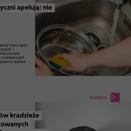
czni apelują: nie
cznych –
tóra zwraca
ę codziennych
zytywny wpływ
W MIEŚCIE
ów kradzieże
rkowanych