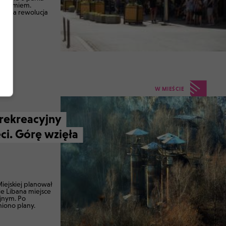
tradomiem.
czeka rewolucja
W MIEŚCIE
 rekreacyjny
ci. Górę wzięła
iejskiej planował
e Libana miejsce
jnym. Po
niono plany.