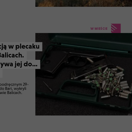
W MIEŚCIE
ją w plecaku
alicach.
ywa jej do...
 podręcznym 29-
o Bari, wykryli
wie Balicach.