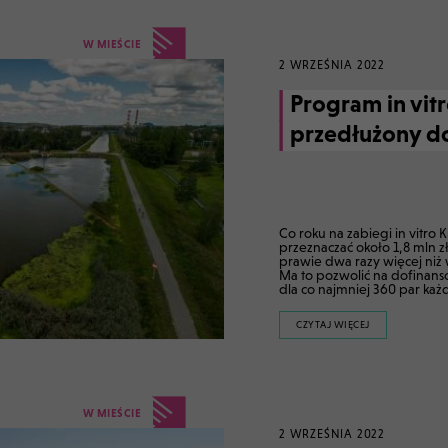
W MIEŚCIE
2 WRZEŚNIA 2022
Program in vit
przedłużony do
Co roku na zabiegi in vitro
przeznaczać około 1,8 mln zł
prawie dwa razy więcej niż
Ma to pozwolić na dofinans
dla co najmniej 360 par każ
CZYTAJ WIĘCEJ
W MIEŚCIE
2 WRZEŚNIA 2022