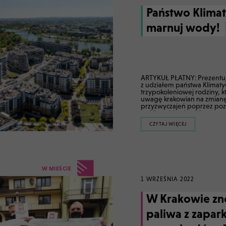
Państwo Klimaty
marnuj wody!
ARTYKUŁ PŁATNY: Prezentujemy trzeci spot
z udziałem państwa Klimaty
trzypokoleniowej rodziny, k
uwagę krakowian na zmian
przyzwyczajeń poprzez po
na klimat i środowisko.
CZYTAJ WIĘCEJ
W MIEŚCIE
1 WRZEŚNIA 2022
W Krakowie zn
paliwa z zapa