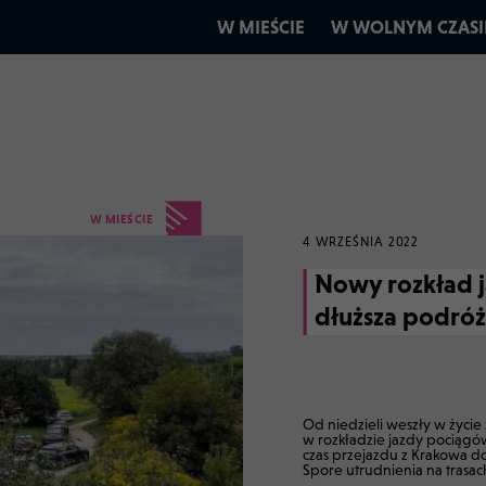
W MIEŚCIE
W WOLNYM CZASI
W MIEŚCIE
4 WRZEŚNIA 2022
Nowy rozkład 
dłuższa podró
Od niedzieli weszły w życie
w rozkładzie jazdy pociągó
czas przejazdu z Krakowa d
Spore utrudnienia na trasac