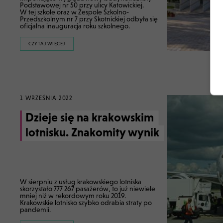
Podstawowej nr 50 przy ulicy Katowickiej.
W tej szkole oraz w Zespole Szkolno-
Przedszkolnym nr 7 przy Skotnickiej odbyła się
oficjalna inauguracja roku szkolnego.
CZYTAJ WIĘCEJ
1 WRZEŚNIA 2022
Dzieje się na krakowskim
lotnisku. Znakomity wynik
W sierpniu z usług krakowskiego lotniska
skorzystało 777 267 pasażerów, to już niewiele
mniej niż w rekordowym roku 2019.
Krakowskie lotnisko szybko odrabia straty po
pandemii.