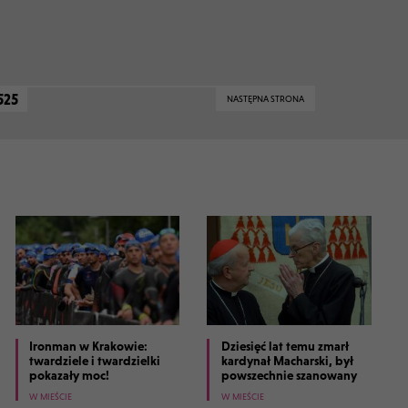
525
NASTĘPNA STRONA
Ironman w Krakowie:
Dziesięć lat temu zmarł
twardziele i twardzielki
kardynał Macharski, był
pokazały moc!
powszechnie szanowany
W MIEŚCIE
W MIEŚCIE