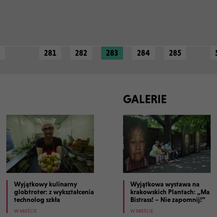
281
282
283
284
285
GALERIE
Wyjątkowy kulinarny
Wyjątkowa wystawa na
globtroter: z wykształcenia
krakowskich Plantach: „Ma
technolog szkła
Bistrass! – Nie zapomnij!”
W MIEŚCIE
W MIEŚCIE