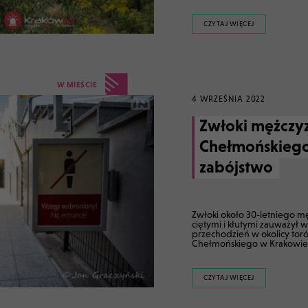
CZYTAJ WIĘCEJ
W MIEŚCIE
4 WRZEŚNIA 2022
Zwłoki mężczyz
Chełmońskiego
zabójstwo
Zwłoki około 30-letniego m
ciętymi i kłutymi zauważył w
przechodzień w okolicy toró
Chełmońskiego w Krakowie
CZYTAJ WIĘCEJ