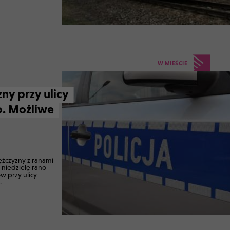
W MIEŚCIE
ny przy ulicy
. Możliwe
ężczyzny z ranami
 niedzielę rano
w przy ulicy
.