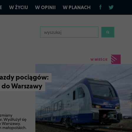
E
W ŻYCIU
W OPINII
W PLANACH
W MIEŚCIE
jazdy pociągów:
ż do Warszawy
 zmiany
w. Wydłużył się
o Warszawy.
h małopolskich.