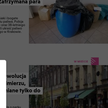
atrzymana para
iaki i bogate
 paliwa. Policja
ę oraz 38-letniego
i ukraść paliwo
o w Krakowie.
W MIEŚCIE
 rewolucja
Kazimierzu,
arniane tylko do
chwała o parku