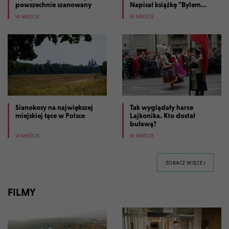
powszechnie szanowany
Napisał książkę "Bylem
prezydentem Krakowa"
W MIEŚCIE
W MIEŚCIE
Sianokosy na największej
Tak wyglądały harce
miejskiej łące w Polsce
Lajkonika. Kto dostał
buławą?
W MIEŚCIE
W MIEŚCIE
GALERII 
ZOBACZ WIĘCEJ
FILMY