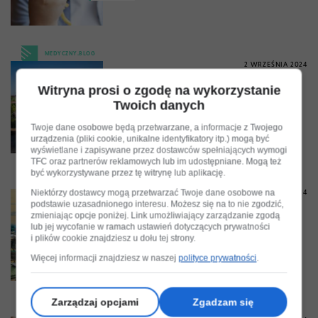
MEDYCZNY.BLOG
2 WRZEŚNIA 2024
Czy 10 tysięcy kroków dziennie chroni
Witryna prosi o zgodę na wykorzystanie
przed rakiem piersi? Badania
Twoich danych
krakowskich naukowców
Twoje dane osobowe będą przetwarzane, a informacje z Twojego
urządzenia (pliki cookie, unikalne identyfikatory itp.) mogą być
wyświetlane i zapisywane przez dostawców spełniających wymogi
TFC oraz partnerów reklamowych lub im udostępniane. Mogą też
być wykorzystywane przez tę witrynę lub aplikację.
W ŻYCIU
Niektórzy dostawcy mogą przetwarzać Twoje dane osobowe na
22 SIERPNIA 2024
podstawie uzasadnionego interesu. Możesz się na to nie zgodzić,
zmieniając opcje poniżej. Link umożliwiający zarządzanie zgodą
Mają najbardziej elitarny adres w kraju,
lub jej wycofanie w ramach ustawień dotyczących prywatności
zazdrościmy
i plików cookie znajdziesz u dołu tej strony.
Więcej informacji znajdziesz w naszej
polityce prywatności
.
Zarządzaj opcjami
Zgadzam się
MEDYCZNY.BLOG