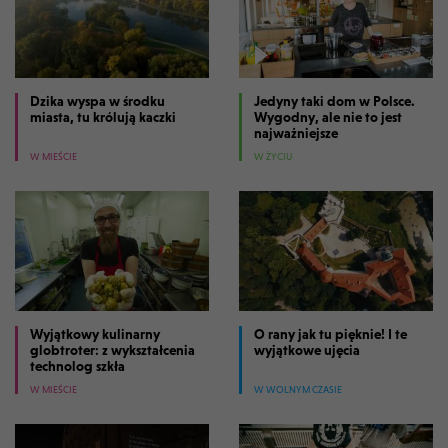
Dzika wyspa w środku
Jedyny taki dom w Polsce.
miasta, tu królują kaczki
Wygodny, ale nie to jest
najważniejsze
W MIEŚCIE
W ŻYCIU
Wyjątkowy kulinarny
O rany jak tu pięknie! I te
globtroter: z wykształcenia
wyjątkowe ujęcia
technolog szkła
W MIEŚCIE
W WOLNYM CZASIE