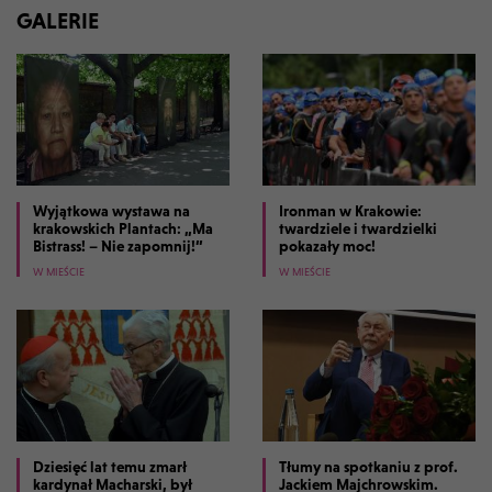
GALERIE
Wyjątkowa wystawa na
Ironman w Krakowie:
krakowskich Plantach: „Ma
twardziele i twardzielki
Bistrass! – Nie zapomnij!”
pokazały moc!
W MIEŚCIE
W MIEŚCIE
Dziesięć lat temu zmarł
Tłumy na spotkaniu z prof.
kardynał Macharski, był
Jackiem Majchrowskim.