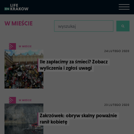
W MIEŚCIE
W MIEŚCIE
24 LUTEGO 2020
Ile zapłacimy za śmieci? Zobacz
wyliczenia i zgłoś uwagi
W MIEŚCIE
23 LUTEGO 2020
Zakrzówek: obryw skalny poważnie
ranił kobietę