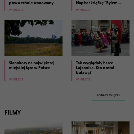
powszechnie szanowany
Napisał książkę "Bylem
prezydentem Krakowa"
W MIEŚCIE
W MIEŚCIE
Sianokosy na największej
Tak wyglądały harce
miejskiej łące w Polsce
Lajkonika. Kto dostał
buławą?
W MIEŚCIE
W MIEŚCIE
GALERII 
ZOBACZ WIĘCEJ
FILMY