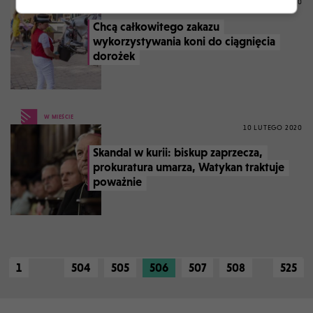
10 LUTEGO 2020
Chcą całkowitego zakazu
wykorzystywania koni do ciągnięcia
dorożek
W MIEŚCIE
10 LUTEGO 2020
Skandal w kurii: biskup zaprzecza,
prokuratura umarza, Watykan traktuje
poważnie
1
504
505
506
507
508
525