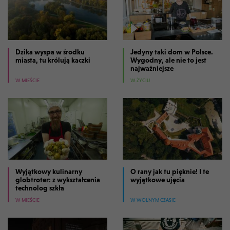
Dzika wyspa w środku
Jedyny taki dom w Polsce.
miasta, tu królują kaczki
Wygodny, ale nie to jest
najważniejsze
W MIEŚCIE
W ŻYCIU
Wyjątkowy kulinarny
O rany jak tu pięknie! I te
globtroter: z wykształcenia
wyjątkowe ujęcia
technolog szkła
W MIEŚCIE
W WOLNYM CZASIE