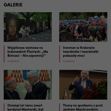
GALERIE
Wyjątkowa wystawa na
Ironman w Krakowie:
krakowskich Plantach: „Ma
twardziele i twardzielki
Bistrass! – Nie zapomnij!”
pokazały moc!
W MIEŚCIE
W MIEŚCIE
Dziesięć lat temu zmarł
Tłumy na spotkaniu z prof.
kardynał Macharski, był
Jackiem Majchrowskim.