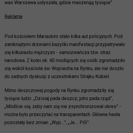
was Warszawa usłyszała, gdzie maszerują tysiące".
Reklama
Pod kościołem Mariackim stało kilka aut policyjnych. Pod
zamkniętymi drzwiami bazyliki manifestacji przypatrywało
się kilkunastu mężczyzn - samozwańcza tzw. straż
narodowa. Z kolei ok. 40 modlących się osób zgromadziło
się wokół kościoła św. Wojciecha na Rynku, ale nie doszło
do żadnych dyskusji z uczestnikami Strajku Kobiet.
Mimo deszczowej pogody na Rynku zgromadziły się
tysiące ludzi. „Dzisiaj pada deszcz, jutro pada rząd”,
„Módlcie się, żeby nam się nie zsynchronizował okres” -
można było przeczytać na transparentach. Główne hasła
pozostały bez zmian: „Wyp....”, „Je.... PiS”.