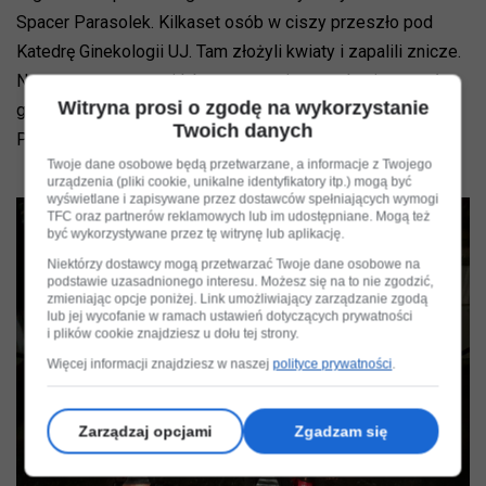
Spacer Parasolek. Kilkaset osób w ciszy przeszło pod
Katedrę Ginekologii UJ. Tam złożyli kwiaty i zapalili znicze.
Na marsz z czarnymi lub tęczowymi parasolami przyszły
Witryna prosi o zgodę na wykorzystanie
głównie krakowskie studentki i studenci. Studencki Spacer
Twoich danych
Parasolek był wyjątkowy, bo odbył się w milczeniu.
Twoje dane osobowe będą przetwarzane, a informacje z Twojego
urządzenia (pliki cookie, unikalne identyfikatory itp.) mogą być
wyświetlane i zapisywane przez dostawców spełniających wymogi
TFC oraz partnerów reklamowych lub im udostępniane. Mogą też
być wykorzystywane przez tę witrynę lub aplikację.
Niektórzy dostawcy mogą przetwarzać Twoje dane osobowe na
podstawie uzasadnionego interesu. Możesz się na to nie zgodzić,
zmieniając opcje poniżej. Link umożliwiający zarządzanie zgodą
lub jej wycofanie w ramach ustawień dotyczących prywatności
i plików cookie znajdziesz u dołu tej strony.
Więcej informacji znajdziesz w naszej
polityce prywatności
.
Zarządzaj opcjami
Zgadzam się