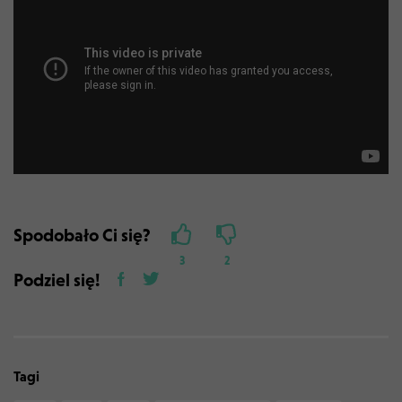
Spodobało Ci się?
3
2
Podziel się!
Tagi