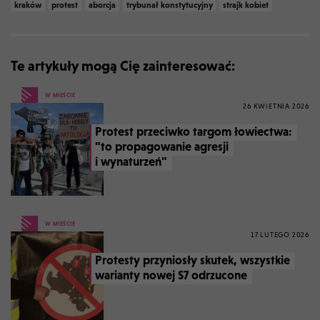
kraków
protest
aborcja
trybunał konstytucyjny
strajk kobiet
Te artykuły mogą Cię zainteresować:
W MIEŚCIE
26 KWIETNIA 2026
Protest przeciwko targom łowiectwa:
"to propagowanie agresji
i wynaturzeń"
W MIEŚCIE
17 LUTEGO 2026
Protesty przyniosły skutek, wszystkie
warianty nowej S7 odrzucone