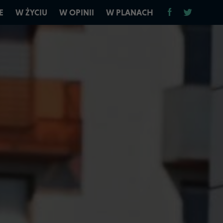
E
W ŻYCIU
W OPINII
W PLANACH