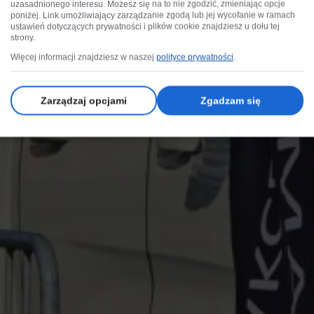
uzasadnionego interesu. Możesz się na to nie zgodzić, zmieniając opcje
poniżej. Link umożliwiający zarządzanie zgodą lub jej wycofanie w ramach
ustawień dotyczących prywatności i plików cookie znajdziesz u dołu tej
strony.
Więcej informacji znajdziesz w naszej
polityce prywatności
.
Zarządzaj opcjami
Zgadzam się