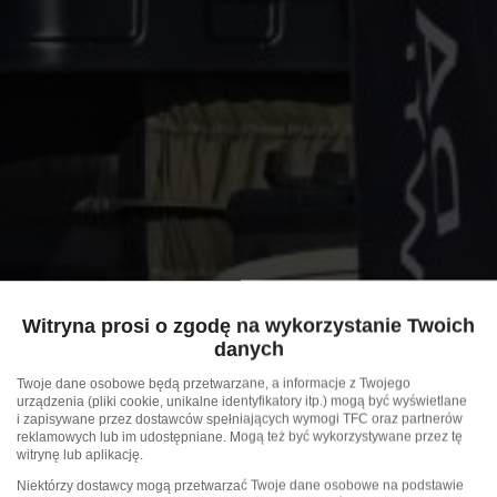
Witryna prosi o zgodę na wykorzystanie Twoich
danych
Twoje dane osobowe będą przetwarzane, a informacje z Twojego
urządzenia (pliki cookie, unikalne identyfikatory itp.) mogą być wyświetlane
i zapisywane przez dostawców spełniających wymogi TFC oraz partnerów
reklamowych lub im udostępniane. Mogą też być wykorzystywane przez tę
witrynę lub aplikację.
Niektórzy dostawcy mogą przetwarzać Twoje dane osobowe na podstawie