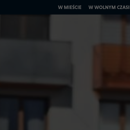
W MIEŚCIE
W WOLNYM CZASI