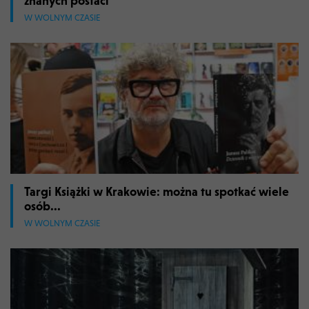
znanych postaci
W WOLNYM CZASIE
Targi Książki w Krakowie: można tu spotkać wiele
osób...
W WOLNYM CZASIE