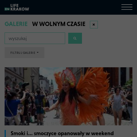
GALERIE
W WOLNYM CZASIE
FILTRUJ GALERIE
Smoki i... smoczyce opanowały w weekend