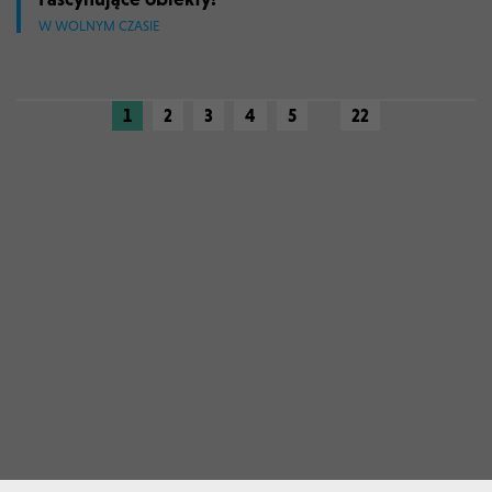
W WOLNYM CZASIE
1
2
3
4
5
22