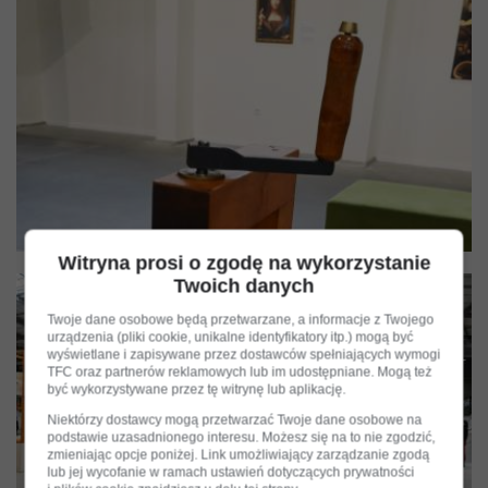
Witryna prosi o zgodę na wykorzystanie
Twoich danych
Twoje dane osobowe będą przetwarzane, a informacje z Twojego
urządzenia (pliki cookie, unikalne identyfikatory itp.) mogą być
wyświetlane i zapisywane przez dostawców spełniających wymogi
TFC oraz partnerów reklamowych lub im udostępniane. Mogą też
być wykorzystywane przez tę witrynę lub aplikację.
Niektórzy dostawcy mogą przetwarzać Twoje dane osobowe na
podstawie uzasadnionego interesu. Możesz się na to nie zgodzić,
zmieniając opcje poniżej. Link umożliwiający zarządzanie zgodą
lub jej wycofanie w ramach ustawień dotyczących prywatności