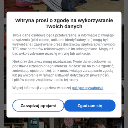
Witryna prosi o zgodę na wykorzystanie
Twoich danych
Twoje dane osobowe będą przetwarzane, a informacje z Twojego
urządzenia (pliki cookie, unikalne identyfikatory itp.) mogą być
wyświetlane i zapisywane przez dostawców spełniających wymogi
TFC oraz partnerów reklamowych lub im udostępniane. Mogą też
być wykorzystywane przez tę witrynę lub aplikację.
Niektórzy dostawcy mogą przetwarzać Twoje dane osobowe na
podstawie uzasadnionego interesu. Możesz się na to nie zgodzić,
zmieniając opcje poniżej. Link umożliwiający zarządzanie zgodą
lub jej wycofanie w ramach ustawień dotyczących prywatności
i plików cookie znajdziesz u dołu tej strony.
Więcej informacji znajdziesz w naszej
polityce prywatności
.
Zarządzaj opcjami
Zgadzam się