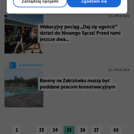
Zarządzaj opcjami
Zgadzam się
ARTYKUŁ PROMOCYJNY
13 LIPCA 2023
Wakacyjny pociąg „Daj się ugościć”
dotarł do Nowego Sącza! Przed nami
jeszcze dwa...
W WOLNYM CZASIE
13 LIPCA 2023
Baseny na Zakrzówku muszą być
poddane pracom konserwacyjnym
1
23
24
25
26
27
63