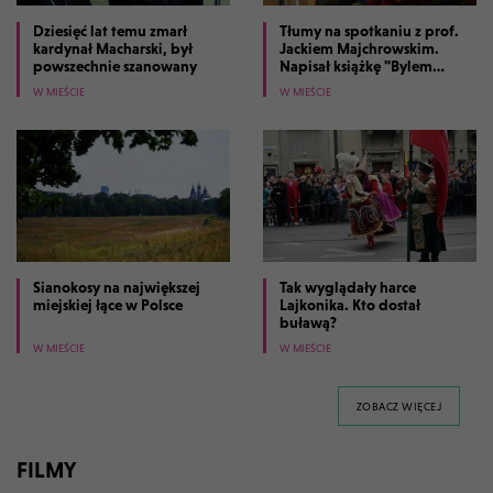
Dziesięć lat temu zmarł
Tłumy na spotkaniu z prof.
kardynał Macharski, był
Jackiem Majchrowskim.
powszechnie szanowany
Napisał książkę "Bylem
prezydentem Krakowa"
W MIEŚCIE
W MIEŚCIE
Sianokosy na największej
Tak wyglądały harce
miejskiej łące w Polsce
Lajkonika. Kto dostał
buławą?
W MIEŚCIE
W MIEŚCIE
GALERII 
ZOBACZ WIĘCEJ
FILMY