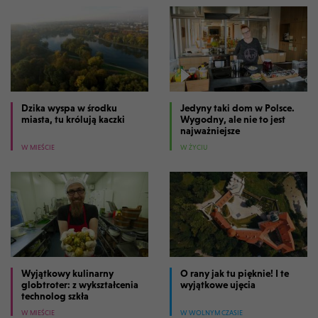
Dzika wyspa w środku
Jedyny taki dom w Polsce.
miasta, tu królują kaczki
Wygodny, ale nie to jest
najważniejsze
W MIEŚCIE
W ŻYCIU
Wyjątkowy kulinarny
O rany jak tu pięknie! I te
globtroter: z wykształcenia
wyjątkowe ujęcia
technolog szkła
W MIEŚCIE
W WOLNYM CZASIE