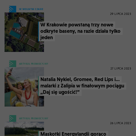
W WOLNYM CZASIE
29 LIPCA 2023
W Krakowie powstaną trzy nowe
odkryte baseny, na razie działa tylko
jeden
ARTYKUŁ PROMOCYJNY
27 LIPCA 2023
Natalia Nykiel, Gromee, Red Lips i…
malarki z Zalipia w finałowym pociągu
„Daj się ugościć!”
ARTYKUŁ PROMOCYJNY
26 LIPCA 2023
Maskotki Energylandii gorąco