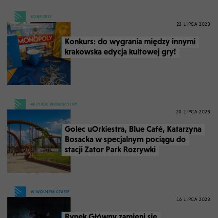
KONKURSY
22 LIPCA 2023
Konkurs: do wygrania między innymi
krakowska edycja kultowej gry!
ARTYKUŁ PROMOCYJNY
20 LIPCA 2023
Golec uOrkiestra, Blue Café, Katarzyna
Bosacka w specjalnym pociągu do
stacji Zator Park Rozrywki
W WOLNYM CZASIE
16 LIPCA 2023
Rynek Główny zamieni się