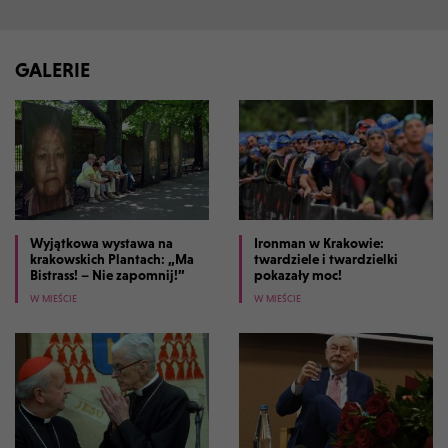
GALERIE
Wyjątkowa wystawa na
Ironman w Krakowie:
krakowskich Plantach: „Ma
twardziele i twardzielki
Bistrass! – Nie zapomnij!”
pokazały moc!
W MIEŚCIE
W MIEŚCIE