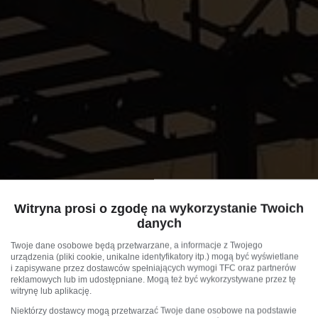
Witryna prosi o zgodę na wykorzystanie Twoich
danych
Twoje dane osobowe będą przetwarzane, a informacje z Twojego
urządzenia (pliki cookie, unikalne identyfikatory itp.) mogą być wyświetlane
i zapisywane przez dostawców spełniających wymogi TFC oraz partnerów
reklamowych lub im udostępniane. Mogą też być wykorzystywane przez tę
witrynę lub aplikację.
Niektórzy dostawcy mogą przetwarzać Twoje dane osobowe na podstawie