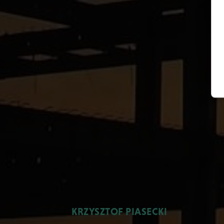
KRZYSZTOF PIASECKI