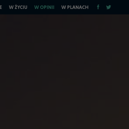
E
W ŻYCIU
W OPINII
W PLANACH