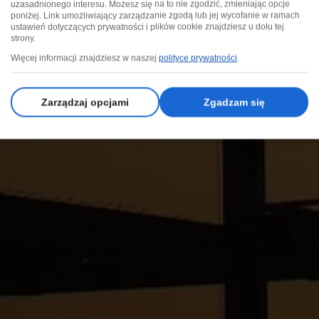
uzasadnionego interesu. Możesz się na to nie zgodzić, zmieniając opcje
poniżej. Link umożliwiający zarządzanie zgodą lub jej wycofanie w ramach
ustawień dotyczących prywatności i plików cookie znajdziesz u dołu tej
strony.
Więcej informacji znajdziesz w naszej
polityce prywatności
.
Zarządzaj opcjami
Zgadzam się