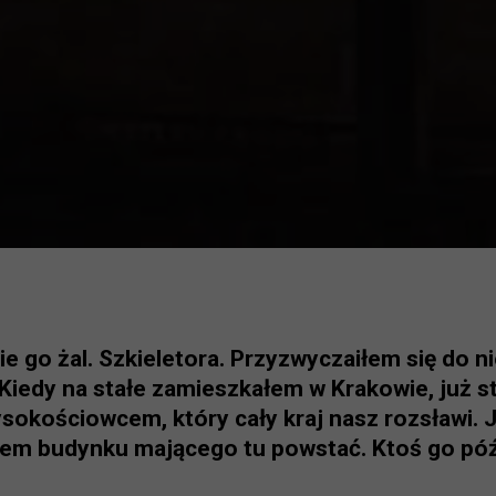
 go żal. Szkieletora. Przyzwyczaiłem się do ni
. Kiedy na stałe zamieszkałem w Krakowie, już s
sokościowcem, który cały kraj nasz rozsławi. J
etem budynku mającego tu powstać. Ktoś go póź