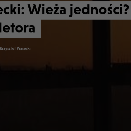
ecki: Wieża jedności?
letora
Krzysztof Piasecki