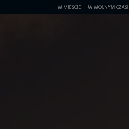
W MIEŚCIE
W WOLNYM CZASI