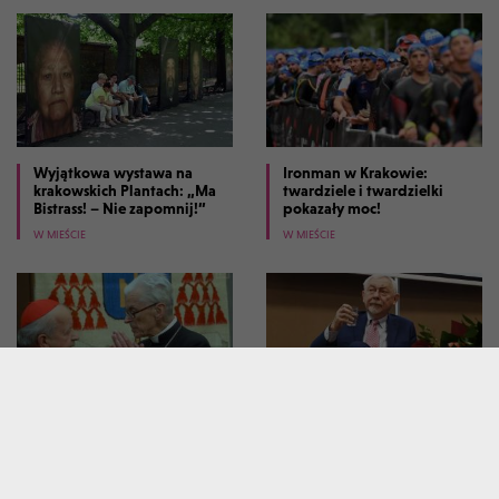
Wyjątkowa wystawa na
Ironman w Krakowie:
krakowskich Plantach: „Ma
twardziele i twardzielki
Bistrass! – Nie zapomnij!”
pokazały moc!
W MIEŚCIE
W MIEŚCIE
Dziesięć lat temu zmarł
Tłumy na spotkaniu z prof.
kardynał Macharski, był
Jackiem Majchrowskim.
powszechnie szanowany
Napisał książkę "Bylem
prezydentem Krakowa"
W MIEŚCIE
W MIEŚCIE