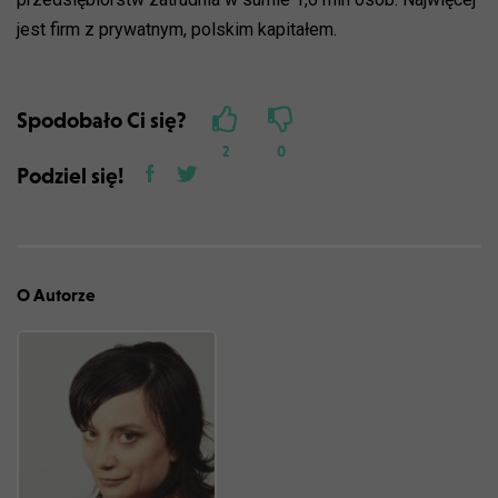
jest firm z prywatnym, polskim kapitałem.
Spodobało Ci się?
2
0
Podziel się!
O Autorze