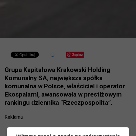
Zapisz
Grupa Kapitałowa Krakowski Holding
Komunalny SA, największa spółka
komunalna w Polsce, właściciel i operator
Ekospalarni, awansowała w prestiżowym
rankingu dziennika “Rzeczpospolita”.
Reklama