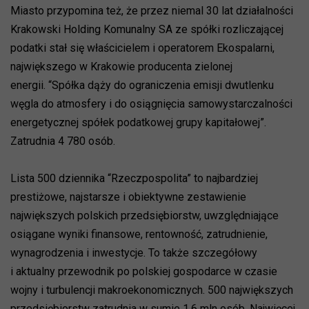
Miasto przypomina też, że przez niemal 30 lat działalności
Krakowski Holding Komunalny SA ze spółki rozliczającej
podatki stał się właścicielem i operatorem Ekospalarni,
największego w Krakowie producenta zielonej
energii. “Spółka dąży do ograniczenia emisji dwutlenku
węgla do atmosfery i do osiągnięcia samowystarczalności
energetycznej spółek podatkowej grupy kapitałowej”.
Zatrudnia 4 780 osób.
Lista 500 dziennika “Rzeczpospolita” to najbardziej
prestiżowe, najstarsze i obiektywne zestawienie
największych polskich przedsiębiorstw, uwzględniające
osiągane wyniki finansowe, rentowność, zatrudnienie,
wynagrodzenia i inwestycje. To także szczegółowy
i aktualny przewodnik po polskiej gospodarce w czasie
wojny i turbulencji makroekonomicznych. 500 największych
przedsiębiorstw zatrudnia w sumie 1,6 mln osób. Najwięcej