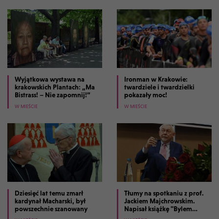
Wyjątkowa wystawa na
Ironman w Krakowie:
krakowskich Plantach: „Ma
twardziele i twardzielki
Bistrass! – Nie zapomnij!”
pokazały moc!
W MIEŚCIE
W MIEŚCIE
Dziesięć lat temu zmarł
Tłumy na spotkaniu z prof.
kardynał Macharski, był
Jackiem Majchrowskim.
powszechnie szanowany
Napisał książkę "Bylem
prezydentem Krakowa"