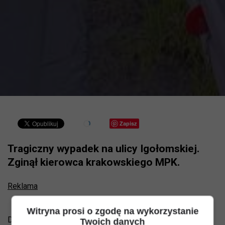
Zapisz
Tragiczny wypadek na ulicy Igołomskiej.
Zginął kierowca krakowskiego MPK.
Reklama
Witryna prosi o zgodę na wykorzystanie
Dwa autobusy, turystyczny i miejski, zderzyły się na ul.
Twoich danych