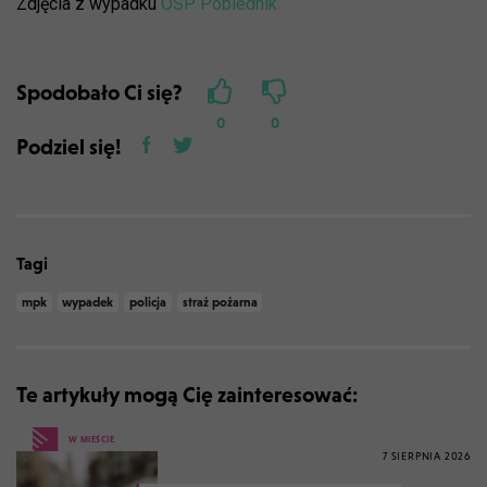
Zdjęcia z wypadku
OSP Pobiednik
Spodobało Ci się?
0
0
Podziel się!
Tagi
mpk
wypadek
policja
straż pożarna
Te artykuły mogą Cię zainteresować:
W MIEŚCIE
7 SIERPNIA 2026