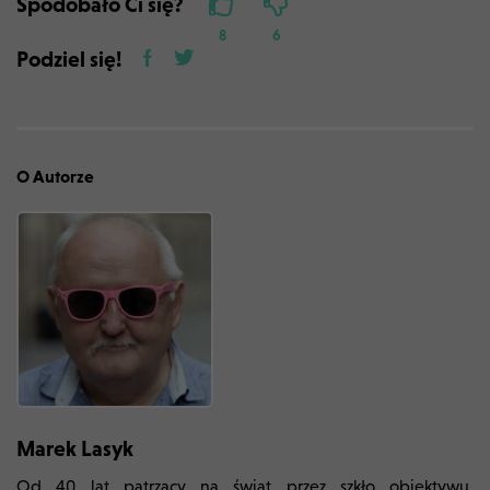
Spodobało Ci się?
8
6
Podziel się!
O Autorze
Marek Lasyk
Od 40 lat patrzący na świat przez szkło obiektywu.