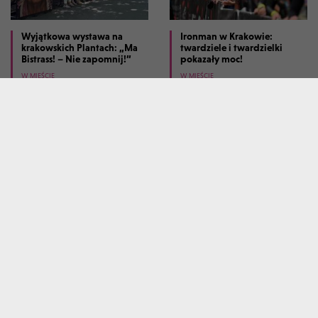
Wyjątkowa wystawa na
Ironman w Krakowie:
krakowskich Plantach: „Ma
twardziele i twardzielki
Bistrass! – Nie zapomnij!”
pokazały moc!
W MIEŚCIE
W MIEŚCIE
Dziesięć lat temu zmarł
Tłumy na spotkaniu z prof.
kardynał Macharski, był
Jackiem Majchrowskim.
powszechnie szanowany
Napisał książkę "Bylem
prezydentem Krakowa"
W MIEŚCIE
W MIEŚCIE