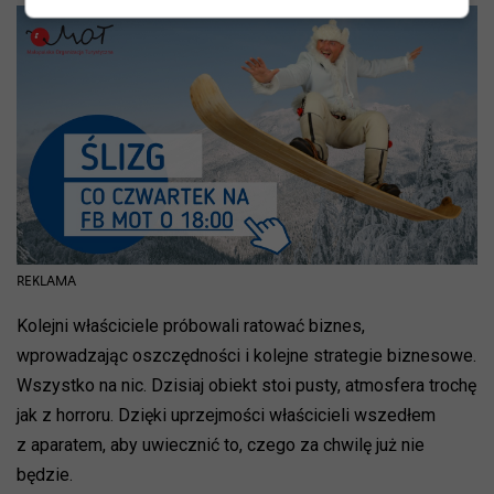
REKLAMA
Kolejni właściciele próbowali ratować biznes,
wprowadzając oszczędności i kolejne strategie biznesowe.
Wszystko na nic. Dzisiaj obiekt stoi pusty, atmosfera trochę
jak z horroru. Dzięki uprzejmości właścicieli wszedłem
z aparatem, aby uwiecznić to, czego za chwilę już nie
będzie.