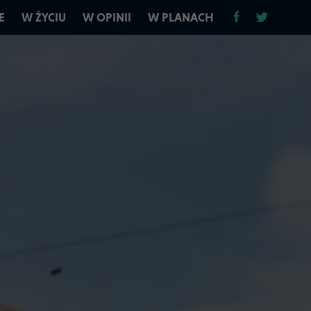
E
W ŻYCIU
W OPINII
W PLANACH