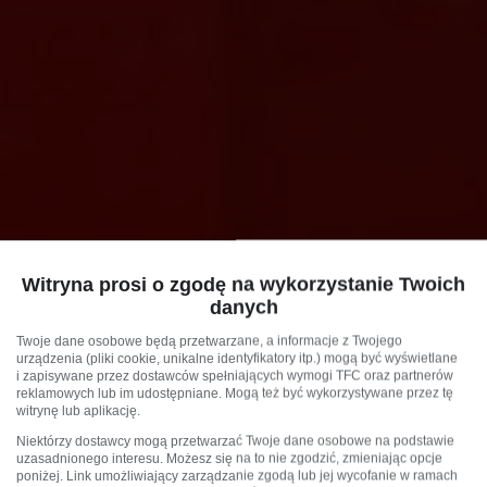
Witryna prosi o zgodę na wykorzystanie Twoich
danych
Twoje dane osobowe będą przetwarzane, a informacje z Twojego
urządzenia (pliki cookie, unikalne identyfikatory itp.) mogą być wyświetlane
i zapisywane przez dostawców spełniających wymogi TFC oraz partnerów
reklamowych lub im udostępniane. Mogą też być wykorzystywane przez tę
witrynę lub aplikację.
Niektórzy dostawcy mogą przetwarzać Twoje dane osobowe na podstawie
uzasadnionego interesu. Możesz się na to nie zgodzić, zmieniając opcje
poniżej. Link umożliwiający zarządzanie zgodą lub jej wycofanie w ramach