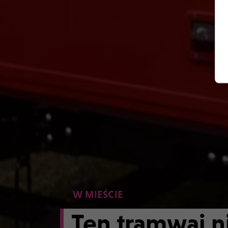
W MIEŚCIE
Ten tramwaj n