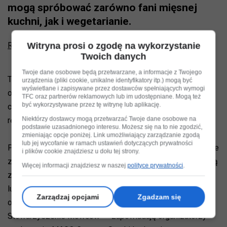
mogą spróbować zarówno fani mięsnej
kuchni, jak i wegetarianie.
Reklama
Witryna prosi o zgodę na wykorzystanie
Twoich danych
Twoje dane osobowe będą przetwarzane, a informacje z Twojego
To już czwarta edycja wydarzenia organizowanego przy
urządzenia (pliki cookie, unikalne identyfikatory itp.) mogą być
wyświetlane i zapisywane przez dostawców spełniających wymogi
okazji święta patrona Krakowa. Na krakowian i turystów
TFC oraz partnerów reklamowych lub im udostępniane. Mogą też
być wykorzystywane przez tę witrynę lub aplikację.
czeka kilkadziesiąt stoisk prezentujących sztukę
Niektórzy dostawcy mogą przetwarzać Twoje dane osobowe na
rękodzielników, rzemieślników i lokalnych artystów.
podstawie uzasadnionego interesu. Możesz się na to nie zgodzić,
zmieniając opcje poniżej. Link umożliwiający zarządzanie zgodą
lub jej wycofanie w ramach ustawień dotyczących prywatności
Podczas tegorocznej edycji kiermaszu św. Józefa zostanie
i plików cookie znajdziesz u dołu tej strony.
zaprezentowanych wiele nowych formatów, które uświetnią
Więcej informacji znajdziesz w naszej
polityce prywatności
.
zabawę. "Czeka na Was flash mob zorganizowany do
ludowej muzyki w nowoczesnym wydaniu, czy debata
Zarządzaj opcjami
Zgadzam się
oksfordzka moderowana przez Krakowskie
Stowarzyszenie Mówców" – zapowiadają organizatorzy