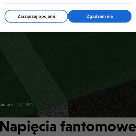
Zarządzaj opcjami
Zgadzam się
Kantora
SZTUKA
 Napięcia fantomowe