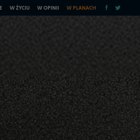
E
W ŻYCIU
W OPINII
W PLANACH