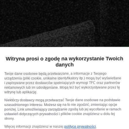
Witryna prosi o zgodę na wykorzystanie Twoich
danych
Twoje dane osobowe będą przetwarzane, a informacje z Twojego
urządzenia (pliki cookie, unikalne identyfikatory itp.) mogą być wyświetlane
i zapisywane przez dostawców spełniających wymogi TFC oraz partnerów
reklamowych lub im udostępniane. Mogą też być wykorzystywane przez tę
witrynę lub aplikację.
Niektórzy dostawcy mogą przetwarzać Twoje dane osobowe na podstawie
uzasadnionego interesu. Możesz się na to nie zgodzić, zmieniając opcje
poniżej. Link umożliwiający zarządzanie zgodą lub jej wycofanie w ramach
ustawień dotyczących prywatności i plików cookie znajdziesz u dołu tej
strony.
Więcej informacji znajdziesz w naszej
polityce prywatności
.