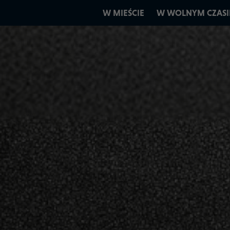
W MIEŚCIE
W WOLNYM CZASI