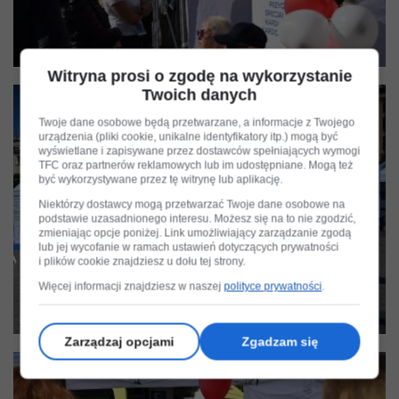
Witryna prosi o zgodę na wykorzystanie
Twoich danych
Twoje dane osobowe będą przetwarzane, a informacje z Twojego
urządzenia (pliki cookie, unikalne identyfikatory itp.) mogą być
wyświetlane i zapisywane przez dostawców spełniających wymogi
TFC oraz partnerów reklamowych lub im udostępniane. Mogą też
być wykorzystywane przez tę witrynę lub aplikację.
Niektórzy dostawcy mogą przetwarzać Twoje dane osobowe na
podstawie uzasadnionego interesu. Możesz się na to nie zgodzić,
zmieniając opcje poniżej. Link umożliwiający zarządzanie zgodą
lub jej wycofanie w ramach ustawień dotyczących prywatności
i plików cookie znajdziesz u dołu tej strony.
Więcej informacji znajdziesz w naszej
polityce prywatności
.
Zarządzaj opcjami
Zgadzam się