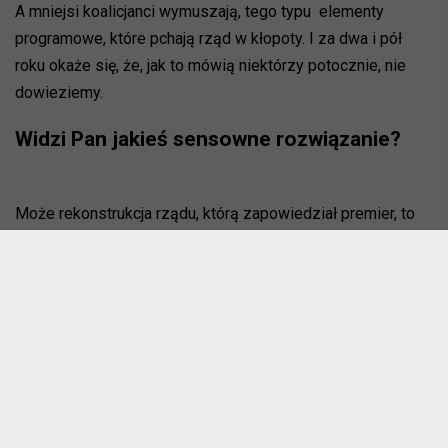
A mniejsi koalicjanci wymuszają, tego typu elementy
programowe, które pchają rząd w kłopoty. I za dwa i pół
roku okaże się, że, jak to mówią niektórzy potocznie, nie
dowieziemy.
Widzi Pan jakieś sensowne rozwiązanie?
Może rekonstrukcja rządu, którą zapowiedział premier, to
ułatwi, jeżeli rząd zostanie pomniejszony, koordynacja
międzyresortowa usprawniona, a poszczególni ministrowie
zabiorą się do rozwiązywania konkretnych problemów,
żeby można było pokazać: to i tamto zrobiliśmy.
W niektórych obszarach to jest piekielnie trudne. Ja sobie
nie bardzo wyobrażam co zrobić z tą służbą zdrowia, ale
znowu przykład, choć - i to znów jest coś, o czym się nie
mówi - służba zdrowia nie funkcjonuje aż tak źle, jak to jest