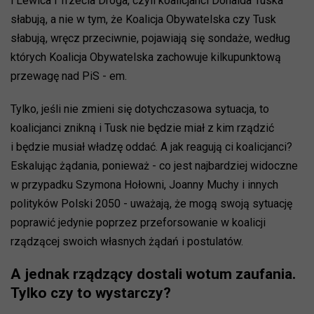
i Lewica i Trzecia Droga, czyli koalicjanci Donalda Tuska
słabują, a nie w tym, że Koalicja Obywatelska czy Tusk
słabują, wręcz przeciwnie, pojawiają się sondaże, według
których Koalicja Obywatelska zachowuje kilkupunktową
przewagę nad PiS - em.
Tylko, jeśli nie zmieni się dotychczasowa sytuacja, to
koalicjanci znikną i Tusk nie będzie miał z kim rządzić
i będzie musiał władzę oddać. A jak reagują ci koalicjanci?
Eskalując żądania, ponieważ - co jest najbardziej widoczne
w przypadku Szymona Hołowni, Joanny Muchy i innych
polityków Polski 2050 - uważają, że mogą swoją sytuację
poprawić jedynie poprzez przeforsowanie w koalicji
rządzącej swoich własnych żądań i postulatów.
A jednak rządzący dostali wotum zaufania.
Tylko czy to wystarczy?