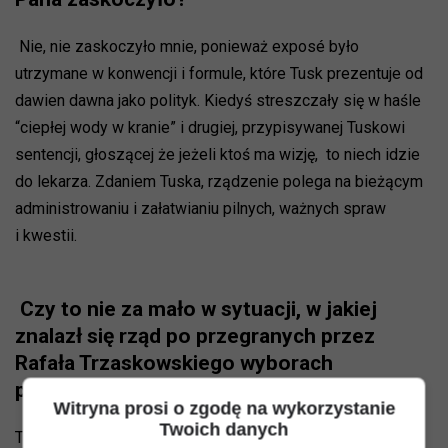
Nie, nie zaskoczyło mnie, ponieważ exposé było
utrzymane w konwencji i formule, które Tusk prezentuje od
dawien dawna jako polityk. Kiedyś streszczały się w haśle
“ciepłej wody w kranie” i drugiej, przypisywanej Tuskowi
sentencji, głoszącej że jeżeli ktoś ma wizję, to niech idzie
do lekarza. Zdaniem Tuska, rządzenie polega na bieżącym
administrowaniu i załatwianiu pilnych, ważnych spraw
i kwestii.
Czy to nie za mało w sytuacji, w jakiej
znalazł się rząd po przegranych przez
Rafała Trzaskowskiego wyborach
prezydenckich?
Witryna prosi o zgodę na wykorzystanie
Twoich danych
To ma oczywistą słabość, bo po pierwsze: brak