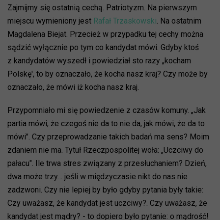
Zajmijmy się ostatnią cechą. Patriotyzm. Na pierwszym
miejscu wymieniony jest
Rafał Trzaskowski
. Na ostatnim
Magdalena Biejat. Przecież w przypadku tej cechy można
sądzić wyłącznie po tym co kandydat mówi. Gdyby ktoś
z kandydatów wyszedł i powiedział sto razy „kocham
Polskę', to by oznaczało, że kocha nasz kraj? Czy może by
oznaczało, że mówi iż kocha nasz kraj.
Przypomniało mi się powiedzenie z czasów komuny. „Jak
partia mówi, że czegoś nie da to nie da, jak mówi, że da to
mówi". Czy przeprowadzanie takich badań ma sens? Moim
zdaniem nie ma. Tytuł Rzeczpospolitej woła: „Uczciwy do
pałacu". Ile trwa stres związany z przesłuchaniem? Dzień,
dwa może trzy… jeśli w międzyczasie nikt do nas nie
zadzwoni. Czy nie lepiej by było gdyby pytania były takie:
Czy uważasz, że kandydat jest uczciwy?. Czy uważasz, że
kandydat jest mądry? - to dopiero było pytanie: o mądrość!