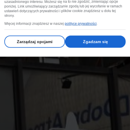
uzasadnionego interesu. Możesz się na to nie zgodzić, zmieniając opcje
poniżej. Link umożliwiający zarządzanie zgodą lub jej wycofanie w ramach
ustawień dotyczących prywatności i plików cookie znajdziesz u dołu tej
strony.
Więcej informacji znajdziesz w naszej
polityce prywatności
.
Zarządzaj opcjami
Zgadzam się