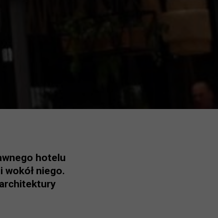
dawnego hotelu
i wokół niego.
architektury