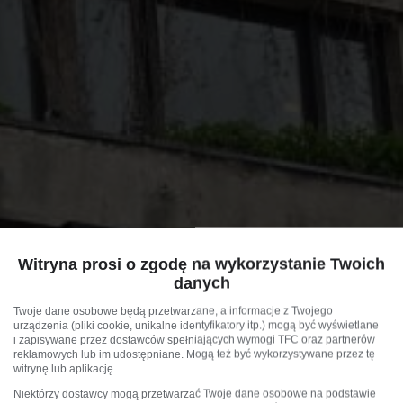
Witryna prosi o zgodę na wykorzystanie Twoich
danych
Twoje dane osobowe będą przetwarzane, a informacje z Twojego
urządzenia (pliki cookie, unikalne identyfikatory itp.) mogą być wyświetlane
i zapisywane przez dostawców spełniających wymogi TFC oraz partnerów
reklamowych lub im udostępniane. Mogą też być wykorzystywane przez tę
witrynę lub aplikację.
Niektórzy dostawcy mogą przetwarzać Twoje dane osobowe na podstawie