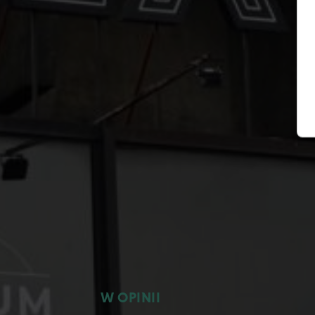
W OPINII