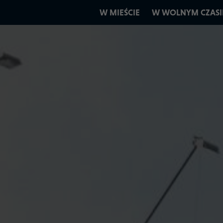
W MIEŚCIE
W WOLNYM CZASI