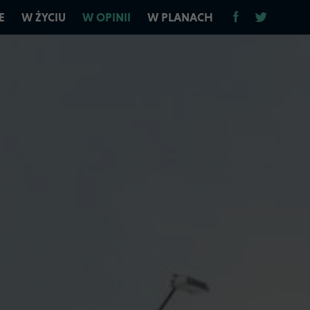
E
W ŻYCIU
W OPINII
W PLANACH