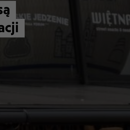
są
cji