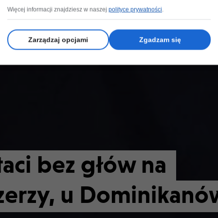
Więcej informacji znajdziesz w naszej
polityce prywatności
.
Zarządzaj opcjami
Zgadzam się
taci bez głów na
czerzy, u Dominikanó