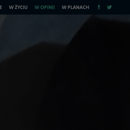
E
W ŻYCIU
W OPINII
W PLANACH