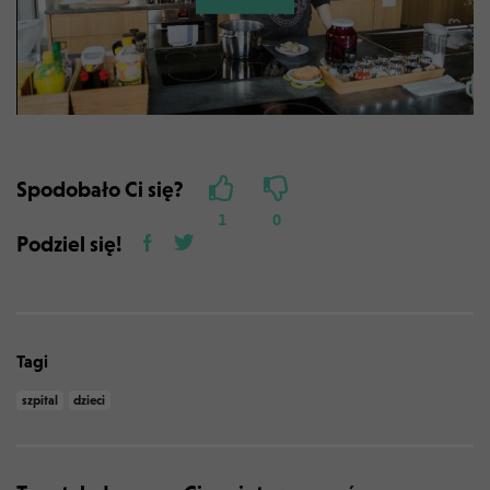
Spodobało Ci się?
1
0
Podziel się!
Tagi
szpital
dzieci