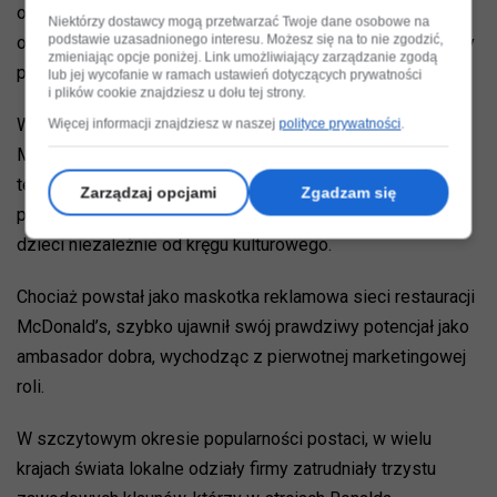
około 150 rodzinom, które spędzają tu bez martwienia się
Niektórzy dostawcy mogą przetwarzać Twoje dane osobowe na
podstawie uzasadnionego interesu. Możesz się na to nie zgodzić,
o opłaty przez całe tygodnie, a nawet miesiące. Najdłuższy
zmieniając opcje poniżej. Link umożliwiający zarządzanie zgodą
pobyt w tym miejscu trwał 382 dni.
lub jej wycofanie w ramach ustawień dotyczących prywatności
i plików cookie znajdziesz u dołu tej strony.
W tym roku mija dokładnie 60 lat, od kiedy Ronald
Więcej informacji znajdziesz w naszej
polityce prywatności
.
McDonald po raz pierwszy pojawił się na ekranach
telewizorów w całej Ameryce. W krótkim czasie stał się
Zarządzaj opcjami
Zgadzam się
postacią znaną na całym świecie i rozpoznawalną wśród
dzieci niezależnie od kręgu kulturowego.
Chociaż powstał jako maskotka reklamowa sieci restauracji
McDonald’s, szybko ujawnił swój prawdziwy potencjał jako
ambasador dobra, wychodząc z pierwotnej marketingowej
roli.
W szczytowym okresie popularności postaci, w wielu
krajach świata lokalne odziały firmy zatrudniały trzystu