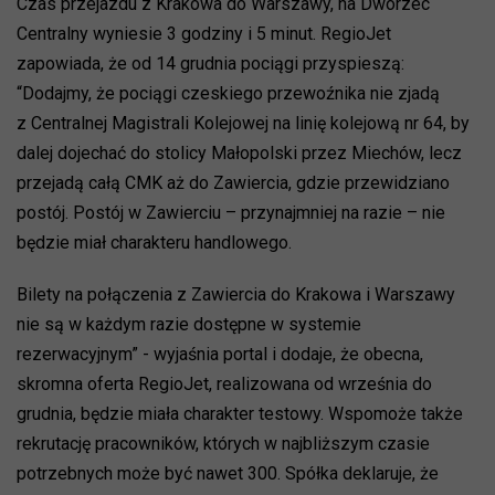
Czas przejazdu z Krakowa do Warszawy, na Dworzec
Centralny wyniesie 3 godziny i 5 minut. RegioJet
zapowiada, że od 14 grudnia pociągi przyspieszą:
“Dodajmy, że pociągi czeskiego przewoźnika nie zjadą
z Centralnej Magistrali Kolejowej na linię kolejową nr 64, by
dalej dojechać do stolicy Małopolski przez Miechów, lecz
przejadą całą CMK aż do Zawiercia, gdzie przewidziano
postój. Postój w Zawierciu – przynajmniej na razie – nie
będzie miał charakteru handlowego.
Bilety na połączenia z Zawiercia do Krakowa i Warszawy
nie są w każdym razie dostępne w systemie
rezerwacyjnym” - wyjaśnia portal i dodaje, że obecna,
skromna oferta RegioJet, realizowana od września do
grudnia, będzie miała charakter testowy. Wspomoże także
rekrutację pracowników, których w najbliższym czasie
potrzebnych może być nawet 300. Spółka deklaruje, że