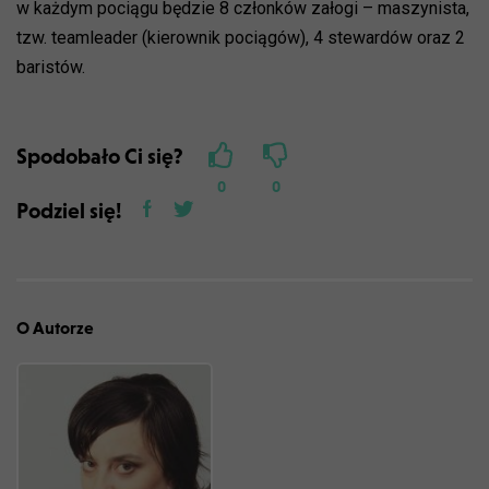
w każdym pociągu będzie 8 członków załogi – maszynista,
tzw. teamleader (kierownik pociągów), 4 stewardów oraz 2
baristów.
Spodobało Ci się?
0
0
Podziel się!
O Autorze