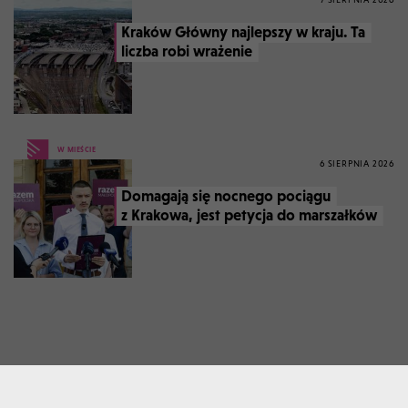
Kraków Główny najlepszy w kraju. Ta
liczba robi wrażenie
W MIEŚCIE
6 SIERPNIA 2026
Domagają się nocnego pociągu
z Krakowa, jest petycja do marszałków