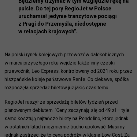
Będziemy trzymać w tym względzie rękę na
pulsie. Do tej pory RegioJet w Polsce
uruchamiał jedynie tranzytowe pociągi
z Pragi do Przemyśla, niedostępne
w relacjach krajowych”.
Na polski rynek kolejowych przewozów dalekobieżnych
w marcu przyszłego roku wejdzie także inny czeski
przewoźnik, Leo Express, kontrolowany od 2021 roku przez
hiszpańskie koleje państwowe Renfe. Co ciekawe, spółka
rozpoczęła sprzedaż biletów już jakiś czas temu.
RegioJet ruszył ze sprzedażą biletów tydzień przed
planowanym debiutem: “Ceny zaczynają się od 49 zł – tyle
samo kosztują najtańsze bilety na Pendolino, które jednak
w ostatnich latach niezmiernie trudno upolować. Musimy
jednak zastrzec, że to cena podróży w klasie Low Cost. Za