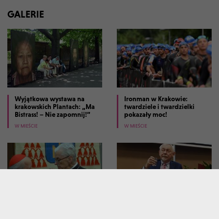
GALERIE
Wyjątkowa wystawa na
Ironman w Krakowie:
krakowskich Plantach: „Ma
twardziele i twardzielki
Bistrass! – Nie zapomnij!”
pokazały moc!
W MIEŚCIE
W MIEŚCIE
Dziesięć lat temu zmarł
Tłumy na spotkaniu z prof.