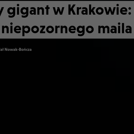
 gigant w Krakowie:
d niepozornego maila
fał Nowak-Bończa