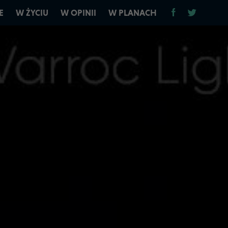
E
W ŻYCIU
W OPINII
W PLANACH