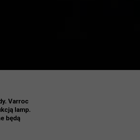
dy. Varroc
kcją lamp.
ne będą