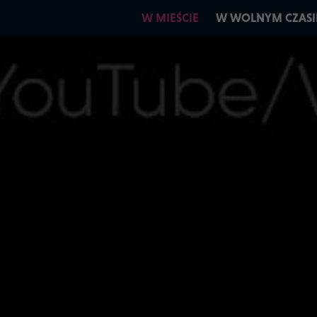
W MIEŚCIE
W WOLNYM CZASI