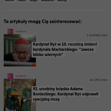
kościół
święta
religia
wielkanoc
aborcja
Te artykuły mogą Cię zainteresować:
W MIEŚCIE
2 SIERPNIA 2026
Kardynał Ryś w 10. rocznicę śmierci
kardynała Macharskiego: "zawsze
blisko wiernych"
W MIEŚCIE
26 LIPCA 2026
92. urodziny księdza Adama
Bonieckiego. Kardynał Ryś odprawił
specjalną mszę