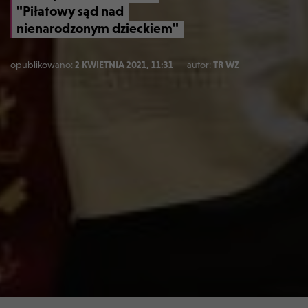
"Piłatowy sąd nad
nienarodzonym dzieckiem"
opublikowano:
2 KWIETNIA 2021, 11:31
autor:
TR WZ