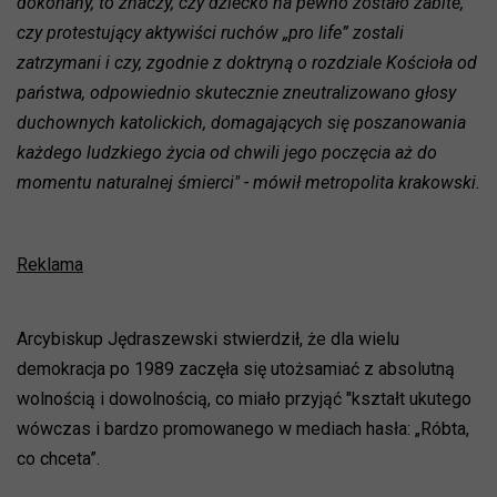
dokonany, to znaczy, czy dziecko na pewno zostało zabite,
czy protestujący aktywiści ruchów „pro life” zostali
zatrzymani i czy, zgodnie z doktryną o rozdziale Kościoła od
państwa, odpowiednio skutecznie zneutralizowano głosy
duchownych katolickich, domagających się poszanowania
każdego ludzkiego życia od chwili jego poczęcia aż do
momentu naturalnej śmierci" - mówił metropolita krakowski.
Reklama
Arcybiskup Jędraszewski stwierdził, że dla wielu
demokracja po 1989 zaczęła się utożsamiać z absolutną
wolnością i dowolnością, co miało przyjąć "kształt ukutego
wówczas i bardzo promowanego w mediach hasła: „Róbta,
co chceta”.