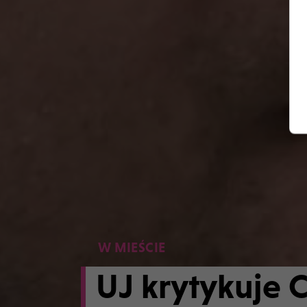
W MIEŚCIE
UJ krytykuje 