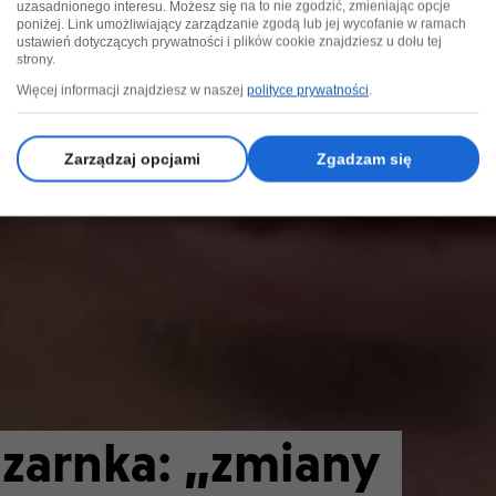
uzasadnionego interesu. Możesz się na to nie zgodzić, zmieniając opcje
poniżej. Link umożliwiający zarządzanie zgodą lub jej wycofanie w ramach
ustawień dotyczących prywatności i plików cookie znajdziesz u dołu tej
strony.
Więcej informacji znajdziesz w naszej
polityce prywatności
.
Zarządzaj opcjami
Zgadzam się
Czarnka: „zmiany