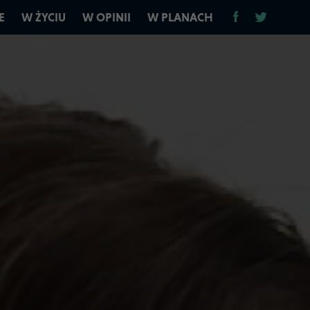
E
W ŻYCIU
W OPINII
W PLANACH