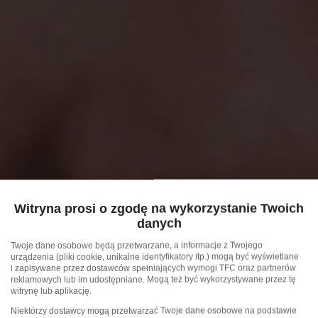
Witryna prosi o zgodę na wykorzystanie Twoich
danych
Twoje dane osobowe będą przetwarzane, a informacje z Twojego
urządzenia (pliki cookie, unikalne identyfikatory itp.) mogą być wyświetlane
i zapisywane przez dostawców spełniających wymogi TFC oraz partnerów
reklamowych lub im udostępniane. Mogą też być wykorzystywane przez tę
witrynę lub aplikację.
Niektórzy dostawcy mogą przetwarzać Twoje dane osobowe na podstawie