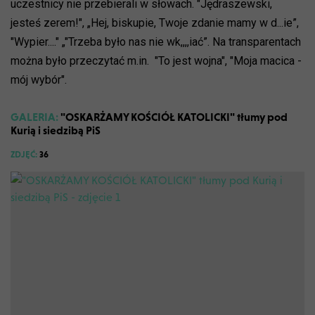
uczestnicy nie przebierali w słowach. "Jędraszewski,
jesteś zerem!", „Hej, biskupie, Twoje zdanie mamy w d...ie”,
"Wypier...." „"Trzeba było nas nie wk,,,,iać”. Na transparentach
można było przeczytać m.in. "To jest wojna", "Moja macica -
mój wybór".
GALERIA:
"OSKARŻAMY KOŚCIÓŁ KATOLICKI" tłumy pod
Kurią i siedzibą PiS
ZDJĘĆ:
36