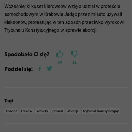
Wcześniej kilkuset kierowców wzięło udział w proteście
samochodowym w Krakowie.Jadąc przez miasto używali
klaksonów, protestując w ten sposón przeciwko wyrokowi
Trybunału Konstytucyjnego w sprawie aborcji.
Spodobało Ci się?
29
11
Podziel się!
Tagi
kościół
kraków
kobiety
protest
aborcja
trybunał konstytucyjny