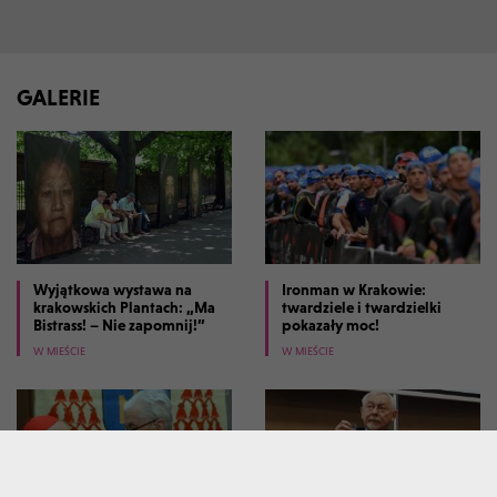
GALERIE
Wyjątkowa wystawa na
Ironman w Krakowie:
krakowskich Plantach: „Ma
twardziele i twardzielki
Bistrass! – Nie zapomnij!”
pokazały moc!
W MIEŚCIE
W MIEŚCIE