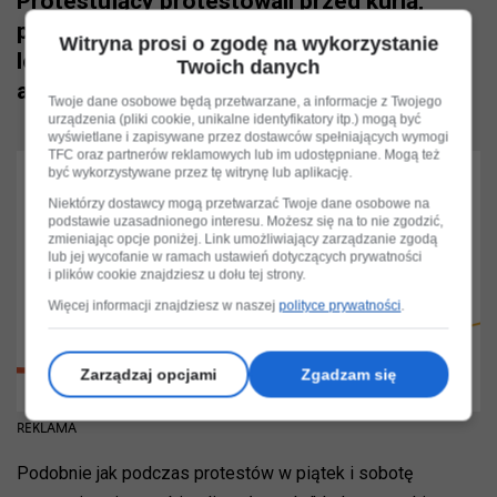
Protestujący protestowali przed kurią,
ponieważ uważają, że kościół katolicki
Witryna prosi o zgodę na wykorzystanie
lobbował za zerwaniem kompromisu
Twoich danych
aborcyjnego.
Twoje dane osobowe będą przetwarzane, a informacje z Twojego
urządzenia (pliki cookie, unikalne identyfikatory itp.) mogą być
wyświetlane i zapisywane przez dostawców spełniających wymogi
TFC oraz partnerów reklamowych lub im udostępniane. Mogą też
być wykorzystywane przez tę witrynę lub aplikację.
Niektórzy dostawcy mogą przetwarzać Twoje dane osobowe na
podstawie uzasadnionego interesu. Możesz się na to nie zgodzić,
zmieniając opcje poniżej. Link umożliwiający zarządzanie zgodą
lub jej wycofanie w ramach ustawień dotyczących prywatności
i plików cookie znajdziesz u dołu tej strony.
Więcej informacji znajdziesz w naszej
polityce prywatności
.
Zarządzaj opcjami
Zgadzam się
REKLAMA
Podobnie jak podczas protestów w piątek i sobotę