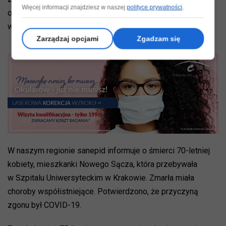
Więcej informacji znajdziesz w naszej
polityce prywatności
.
osób w wieku od 60 do 89 lat. Od początku epidemii
wykryto 77 328 zachorowań, zmarło 2 270 osób.
Zarządzaj opcjami
Zgadzam się
W naszym regionie sanepid informuje o śmierci 70-letniej
kobiety, mieszkanki Nowego Sącza, która przebywała
w Szpitalu Uniwersyteckim w Krakowie. Zmarła miała
choroby współistniejące. Potwierdzono, że przyczyną
zgonu był COVID-19.