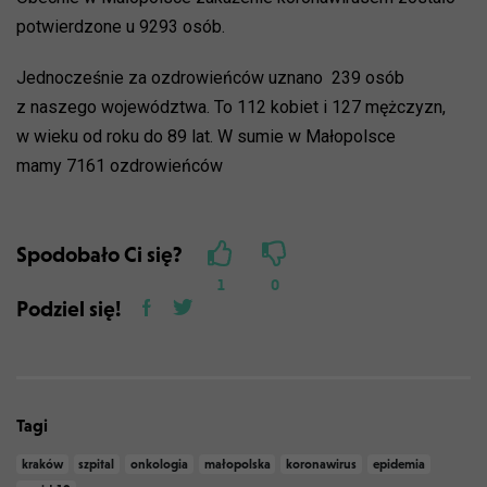
potwierdzone u 9293 osób.
Jednocześnie za ozdrowieńców uznano 239 osób
z naszego województwa. To 112 kobiet i 127 mężczyzn,
w wieku od roku do 89 lat. W sumie w Małopolsce
mamy 7161 ozdrowieńców
Spodobało Ci się?
1
0
Podziel się!
Tagi
kraków
szpital
onkologia
małopolska
koronawirus
epidemia