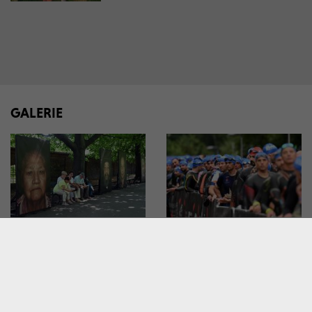
GALERIE
Wyjątkowa wystawa na
Ironman w Krakowie:
krakowskich Plantach: „Ma
twardziele i twardzielki
Bistrass! – Nie zapomnij!”
pokazały moc!
W MIEŚCIE
W MIEŚCIE