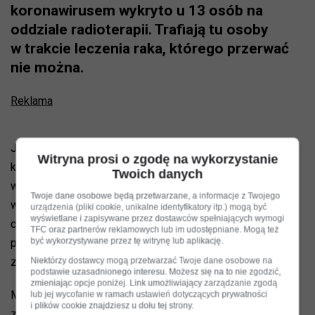
koronawirusem wykryto u 13 osób na
oddziale radioterapii. Trafiają tu osoby
w trakcie leczenia raka, którego przerwać
nie można.
Reklama
Jak informuje Gazeta Wyborcza w szpitalu obraduje sztab
Witryna prosi o zgodę na wykorzystanie
kryzysowy, który ma zdecydować jak poradzić sobie z tą
Twoich danych
wyjątkowo trudną sytuacją. Chorzy na raka znajdują się
Twoje dane osobowe będą przetwarzane, a informacje z Twojego
w grupie najwyższego ryzyka ciężkiego przechodzenia
urządzenia (pliki cookie, unikalne identyfikatory itp.) mogą być
wyświetlane i zapisywane przez dostawców spełniających wymogi
choroby wywołanej koronawirusem. Po drugie nie można
TFC oraz partnerów reklamowych lub im udostępniane. Mogą też
być wykorzystywane przez tę witrynę lub aplikację.
przerywać radioterapii, tym samy trudno sobie wyobrazić
Niektórzy dostawcy mogą przetwarzać Twoje dane osobowe na
zamknięcie szpitala.
podstawie uzasadnionego interesu. Możesz się na to nie zgodzić,
zmieniając opcje poniżej. Link umożliwiający zarządzanie zgodą
Minionej doby w całym kraju wykryto w kraju 757 nowych
lub jej wycofanie w ramach ustawień dotyczących prywatności
i plików cookie znajdziesz u dołu tej strony.
zakażeń, najwięcej w Małopolsce 92. Zmarlo 17 kolejnych