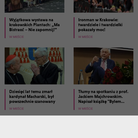
Wyjątkowa wystawa na
Ironman w Krakowie:
krakowskich Plantach: „Ma
twardziele i twardzielki
Bistrass! – Nie zapomnij!”
pokazały moc!
W MIEŚCIE
W MIEŚCIE
Dziesięć lat temu zmarł
Tłumy na spotkaniu z prof.
kardynał Macharski, był
Jackiem Majchrowskim.
powszechnie szanowany
Napisał książkę "Bylem
prezydentem Krakowa"
W MIEŚCIE
W MIEŚCIE