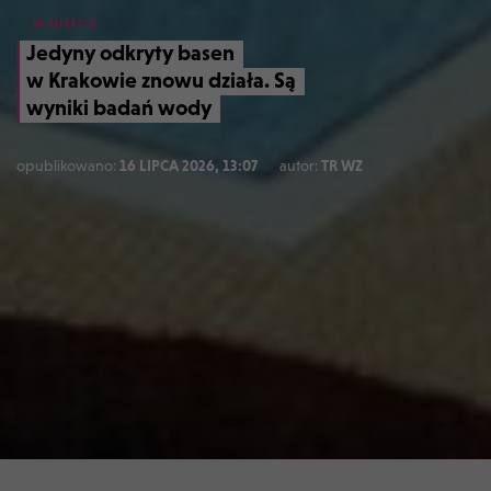
W MIEŚCIE
Jedyny odkryty basen
w Krakowie znowu działa. Są
wyniki badań wody
opublikowano:
16 LIPCA 2026, 13:07
autor:
TR WZ