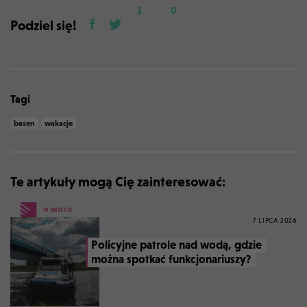
1
0
Podziel się!
Tagi
basen
wakacje
Te artykuły mogą Cię zainteresować:
W MIEŚCIE
7 LIPCA 2026
Policyjne patrole nad wodą, gdzie
można spotkać funkcjonariuszy?