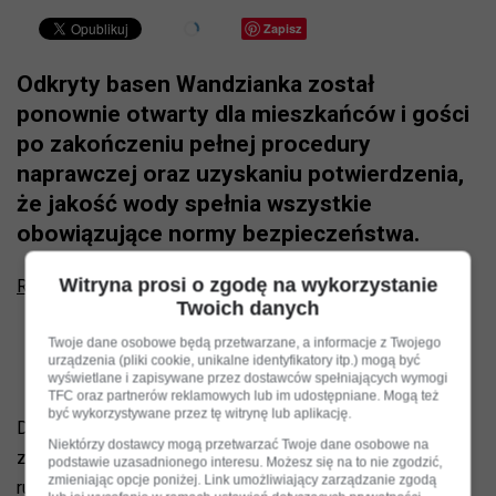
Zapisz
Odkryty basen Wandzianka został
ponownie otwarty dla mieszkańców i gości
po zakończeniu pełnej procedury
naprawczej oraz uzyskaniu potwierdzenia,
że jakość wody spełnia wszystkie
obowiązujące normy bezpieczeństwa.
Witryna prosi o zgodę na wykorzystanie
Reklama
Twoich danych
Twoje dane osobowe będą przetwarzane, a informacje z Twojego
urządzenia (pliki cookie, unikalne identyfikatory itp.) mogą być
wyświetlane i zapisywane przez dostawców spełniających wymogi
TFC oraz partnerów reklamowych lub im udostępniane. Mogą też
być wykorzystywane przez tę witrynę lub aplikację.
Decyzja o czasowym wyłączeniu obiektu z użytkowania
Niektórzy dostawcy mogą przetwarzać Twoje dane osobowe na
została wcześniej podjęta po otrzymaniu wyników
podstawie uzasadnionego interesu. Możesz się na to nie zgodzić,
zmieniając opcje poniżej. Link umożliwiający zarządzanie zgodą
rutynowych badań jakości wody, które wykazały