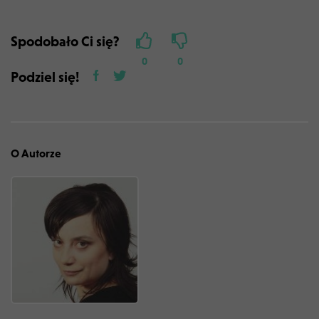
Spodobało Ci się?
0
0
Podziel się!
O Autorze