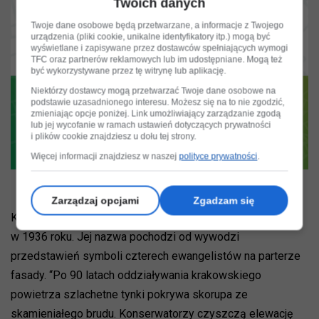
Twoich danych
Twoje dane osobowe będą przetwarzane, a informacje z Twojego
urządzenia (pliki cookie, unikalne identyfikatory itp.) mogą być
wyświetlane i zapisywane przez dostawców spełniających wymogi
TFC oraz partnerów reklamowych lub im udostępniane. Mogą też
być wykorzystywane przez tę witrynę lub aplikację.
Niektórzy dostawcy mogą przetwarzać Twoje dane osobowe na
podstawie uzasadnionego interesu. Możesz się na to nie zgodzić,
zmieniając opcje poniżej. Link umożliwiający zarządzanie zgodą
lub jej wycofanie w ramach ustawień dotyczących prywatności
i plików cookie znajdziesz u dołu tej strony.
Więcej informacji znajdziesz w naszej
polityce prywatności
.
Zarządzaj opcjami
Zgadzam się
Kamienica, nazywana “czarną”, została wybudowana
w 1936 roku. Jej nazwa pochodzi od wywodzi
przedstawień symboli czterech ewangelistów na parterze
fasady. “Po 90 latach oddziaływania krakowskiego
powietrza szlachetne tynki pokrywa skorupa ze
skamieniałego brudu. Konserwatorzy czyszczą elewację