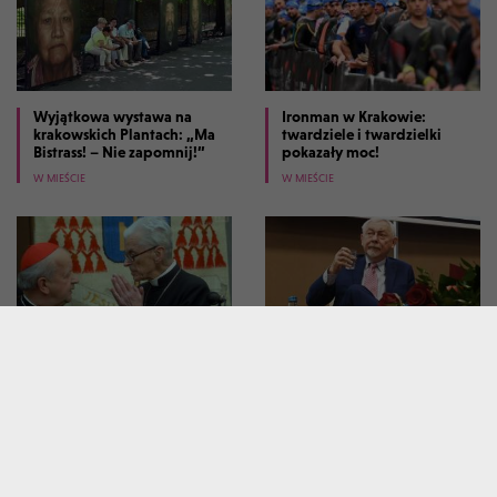
Wyjątkowa wystawa na
Ironman w Krakowie:
krakowskich Plantach: „Ma
twardziele i twardzielki
Bistrass! – Nie zapomnij!”
pokazały moc!
W MIEŚCIE
W MIEŚCIE
Dziesięć lat temu zmarł
Tłumy na spotkaniu z prof.
kardynał Macharski, był
Jackiem Majchrowskim.
powszechnie szanowany
Napisał książkę "Bylem
prezydentem Krakowa"
W MIEŚCIE
W MIEŚCIE