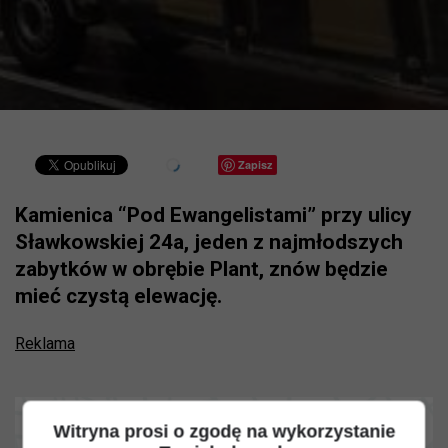
Zapisz
Kamienica “Pod Ewangelistami” przy ulicy
Sławkowskiej 24a, jeden z najmłodszych
zabytków w obrębie Plant, znów będzie
mieć czystą elewację.
Reklama
Witryna prosi o zgodę na wykorzystanie