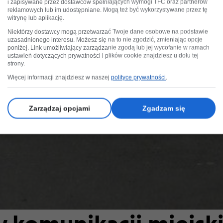
i zapisywane przez dostawców spełniających wymogi TFC oraz partnerów
reklamowych lub im udostępniane. Mogą też być wykorzystywane przez tę
witrynę lub aplikację.
Niektórzy dostawcy mogą przetwarzać Twoje dane osobowe na podstawie
uzasadnionego interesu. Możesz się na to nie zgodzić, zmieniając opcje
poniżej. Link umożliwiający zarządzanie zgodą lub jej wycofanie w ramach
ustawień dotyczących prywatności i plików cookie znajdziesz u dołu tej
strony.
Więcej informacji znajdziesz w naszej
polityce prywatności
.
Zarządzaj opcjami
Zgadzam się