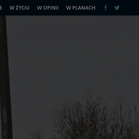
E
W ŻYCIU
W OPINII
W PLANACH