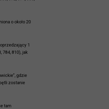
iona o około 20
oprzedzający 1
, 784, 810), jak
wickie”, gdzie
ętli zostanie
ie tam