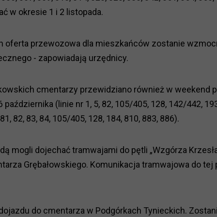
ć w okresie 1 i 2 listopada.
ch oferta przewozowa dla mieszkańców zostanie wzmocn
ecznego - zapowiadają urzędnicy.
kowskich cmentarzy przewidziano również w weekend p
6 października (linie nr 1, 5, 82, 105/405, 128, 142/442, 193
81, 82, 83, 84, 105/405, 128, 184, 810, 883, 886).
 mogli dojechać tramwajami do pętli „Wzgórza Krzesła
tarza Grębałowskiego. Komunikacja tramwajowa do tej p
ojazdu do cmentarza w Podgórkach Tynieckich. Zostan