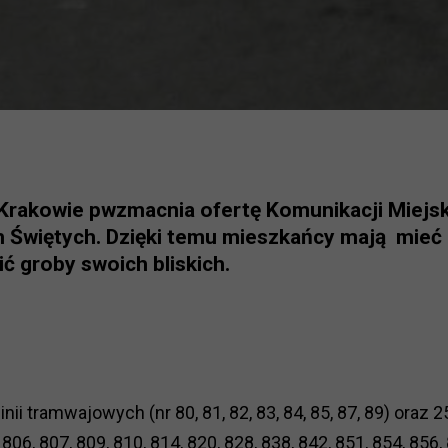
Krakowie pwzmacnia ofertę Komunikacji Miejsk
h Świętych. Dzięki temu mieszkańcy mają mieć
ć groby swoich bliskich.
i tramwajowych (nr 80, 81, 82, 83, 84, 85, 87, 89) oraz 2
06, 807, 809, 810, 814, 820, 828, 838, 842, 851, 854, 856, 