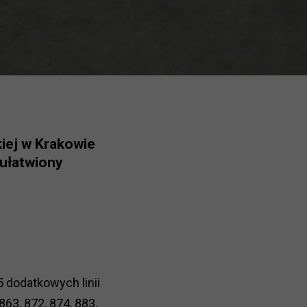
iej w Krakowie
 ułatwiony
5 dodatkowych linii
863, 872, 874, 883,