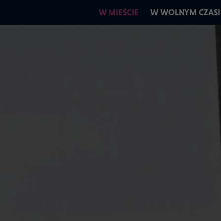
W MIEŚCIE
W WOLNYM CZASI