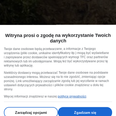
Witryna prosi o zgodę na wykorzystanie Twoich
danych
Twoje dane osobowe będą przetwarzane, a informacje z Twojego
urządzenia (pliki cookie, unikalne identyfikatory itp.) mogą być wyświetlane
i zapisywane przez dostawców spełniających wymogi TFC oraz partnerów
reklamowych lub im udostępniane. Mogą też być wykorzystywane przez tę
witrynę lub aplikację.
Niektórzy dostawcy mogą przetwarzać Twoje dane osobowe na podstawie
uzasadnionego interesu. Możesz się na to nie zgodzić, zmieniając opcje
poniżej. Link umożliwiający zarządzanie zgodą lub jej wycofanie w ramach
ustawień dotyczących prywatności i plików cookie znajdziesz u dołu tej
strony.
Więcej informacji znajdziesz w naszej
polityce prywatności
.
Zarządzaj opcjami
Zgadzam się