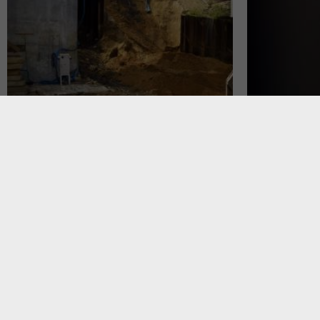
Po o
rozp
Zapisz
Zybl
tutaj