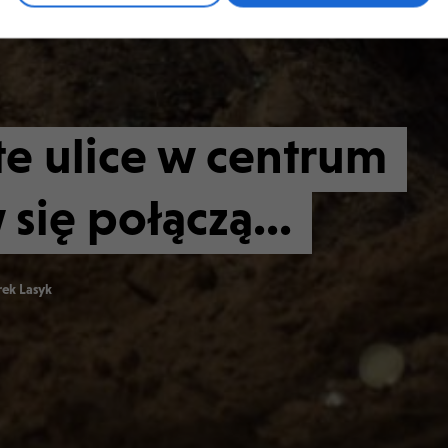
te ulice w centrum
się połączą...
ek Lasyk