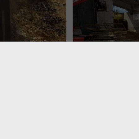
twarciu pierwszej kolejowej estakady między W
oczęła się likwidacja nasypu kolejowego. Dzięki
ikiewicza i Blich znów się połączą. Więcej o gig
.