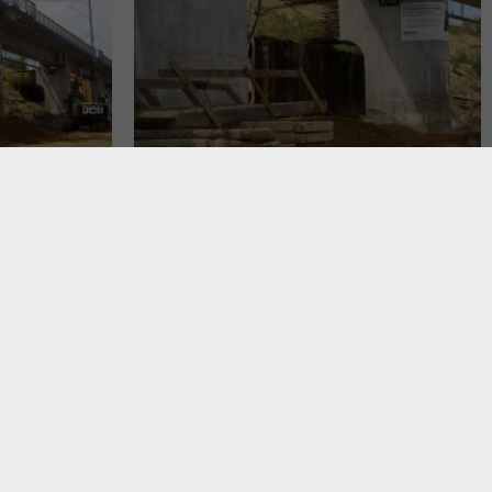
isłą a stacją Kraków Główny
 temu po 160 latach ulice
antycznej inwestycji kolejowej