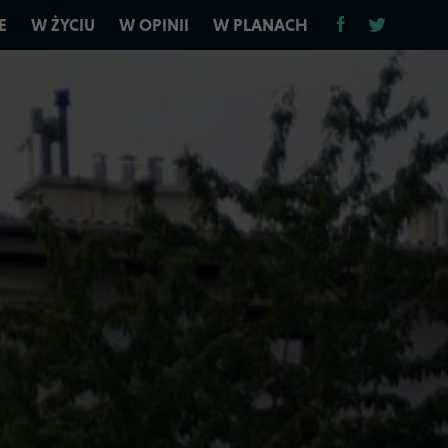
E
W ŻYCIU
W OPINII
W PLANACH