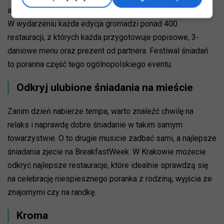
autorskie restauracje z blisko 2 milionami gości.
W wydarzeniu każda edycja gromadzi ponad 400
restauracji, z których każda przygotowuje popisowe, 3-
daniowe menu oraz prezent od partnera. Festiwal śniadań
to poranna część tego ogólnopolskiego eventu.
Odkryj ulubione śniadania na mieście
Zanim dzień nabierze tempa, warto znaleźć chwilę na
relaks i naprawdę dobre śniadanie w takim samym
towarzystwie. O to drugie musicie zadbać sami, a najlepsze
śniadania zjecie na BreakfastWeek. W Krakowie możecie
odkryć najlepsze restauracje, które idealnie sprawdzą się
na celebrację niespiesznego poranka z rodziną, wyjścia ze
znajomymi czy na randkę.
Kroma