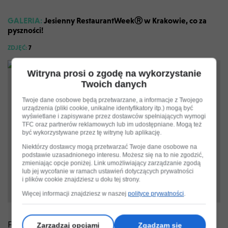
GALERIA:
Jesienny RestaurantWeekⓇ w Krakowie, co za
pyszności!
ZDJĘĆ:
7
Witryna prosi o zgodę na wykorzystanie
Twoich danych
Twoje dane osobowe będą przetwarzane, a informacje z Twojego
urządzenia (pliki cookie, unikalne identyfikatory itp.) mogą być
wyświetlane i zapisywane przez dostawców spełniających wymogi
TFC oraz partnerów reklamowych lub im udostępniane. Mogą też
być wykorzystywane przez tę witrynę lub aplikację.
Niektórzy dostawcy mogą przetwarzać Twoje dane osobowe na
podstawie uzasadnionego interesu. Możesz się na to nie zgodzić,
zmieniając opcje poniżej. Link umożliwiający zarządzanie zgodą
lub jej wycofanie w ramach ustawień dotyczących prywatności
i plików cookie znajdziesz u dołu tej strony.
Więcej informacji znajdziesz w naszej
polityce prywatności
.
Festiwal RestaurantWeek® od 10 lat łączy najlepsze,
Zarządzaj opcjami
Zgadzam się