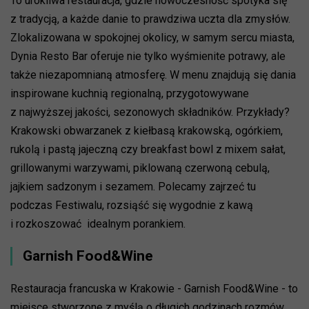
To urokliwa restauracja, gdzie nowoczesność spotyka się
z tradycją, a każde danie to prawdziwa uczta dla zmysłów.
Zlokalizowana w spokojnej okolicy, w samym sercu miasta,
Dynia Resto Bar oferuje nie tylko wyśmienite potrawy, ale
także niezapomnianą atmosferę. W menu znajdują się dania
inspirowane kuchnią regionalną, przygotowywane
z najwyższej jakości, sezonowych składników. Przykłady?
Krakowski obwarzanek z kiełbasą krakowską, ogórkiem,
rukolą i pastą jajeczną czy breakfast bowl z mixem sałat,
grillowanymi warzywami, piklowaną czerwoną cebulą,
jajkiem sadzonym i sezamem. Polecamy zajrzeć tu
podczas Festiwalu, rozsiąść się wygodnie z kawą
i rozkoszować idealnym porankiem.
Garnish Food&Wine
Restauracja francuska w Krakowie - Garnish Food&Wine - to
miejsce stworzone z myślą o długich godzinach rozmów