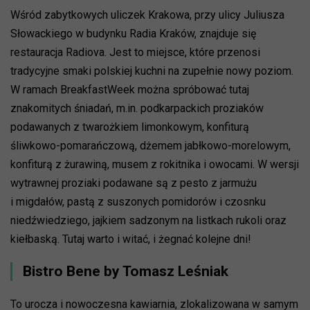
Wśród zabytkowych uliczek Krakowa, przy ulicy Juliusza
Słowackiego w budynku Radia Kraków, znajduje się
restauracja Radiova. Jest to miejsce, które przenosi
tradycyjne smaki polskiej kuchni na zupełnie nowy poziom.
W ramach BreakfastWeek można spróbować tutaj
znakomitych śniadań, m.in. podkarpackich proziaków
podawanych z twarożkiem limonkowym, konfiturą
śliwkowo-pomarańczową, dżemem jabłkowo-morelowym,
konfiturą z żurawiną, musem z rokitnika i owocami. W wersji
wytrawnej proziaki podawane są z pesto z jarmużu
i migdałów, pastą z suszonych pomidorów i czosnku
niedźwiedziego, jajkiem sadzonym na listkach rukoli oraz
kiełbaską. Tutaj warto i witać, i żegnać kolejne dni!
Bistro Bene by Tomasz Leśniak
To urocza i nowoczesna kawiarnia, zlokalizowana w samym