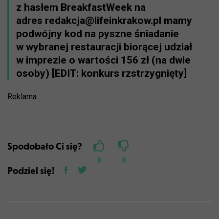
z hasłem BreakfastWeek na
adres redakcja@lifeinkrakow.pl mamy
podwójny kod na pyszne śniadanie
w wybranej restauracji biorącej udział
w imprezie o wartości 156 zł (na dwie
osoby) [EDIT: konkurs rzstrzygnięty]
Reklama
Spodobało Ci się?
0
0
Podziel się!