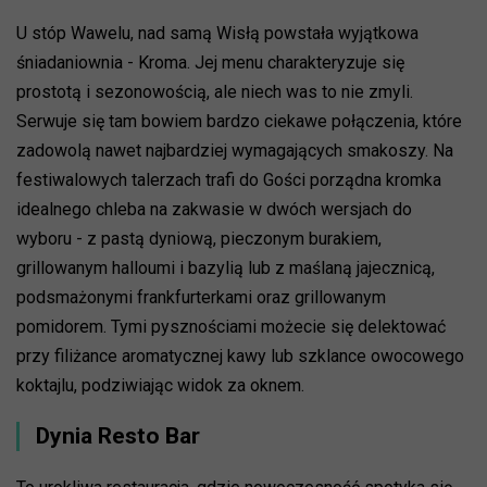
U stóp Wawelu, nad samą Wisłą powstała wyjątkowa
śniadaniownia - Kroma. Jej menu charakteryzuje się
prostotą i sezonowością, ale niech was to nie zmyli.
Serwuje się tam bowiem bardzo ciekawe połączenia, które
zadowolą nawet najbardziej wymagających smakoszy. Na
festiwalowych talerzach trafi do Gości porządna kromka
idealnego chleba na zakwasie w dwóch wersjach do
wyboru - z pastą dyniową, pieczonym burakiem,
grillowanym halloumi i bazylią lub z maślaną jajecznicą,
podsmażonymi frankfurterkami oraz grillowanym
pomidorem. Tymi pysznościami możecie się delektować
przy filiżance aromatycznej kawy lub szklance owocowego
koktajlu, podziwiając widok za oknem.
Dynia Resto Bar