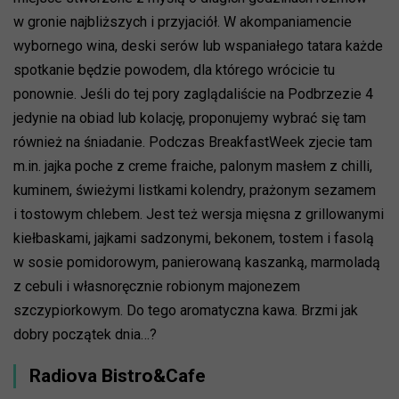
w gronie najbliższych i przyjaciół. W akompaniamencie
wybornego wina, deski serów lub wspaniałego tatara każde
spotkanie będzie powodem, dla którego wrócicie tu
ponownie. Jeśli do tej pory zaglądaliście na Podbrzezie 4
jedynie na obiad lub kolację, proponujemy wybrać się tam
również na śniadanie. Podczas BreakfastWeek zjecie tam
m.in. jajka poche z creme fraiche, palonym masłem z chilli,
kuminem, świeżymi listkami kolendry, prażonym sezamem
i tostowym chlebem. Jest też wersja mięsna z grillowanymi
kiełbaskami, jajkami sadzonymi, bekonem, tostem i fasolą
w sosie pomidorowym, panierowaną kaszanką, marmoladą
z cebuli i własnoręcznie robionym majonezem
szczypiorkowym. Do tego aromatyczna kawa. Brzmi jak
dobry początek dnia…?
Radiova Bistro&Cafe