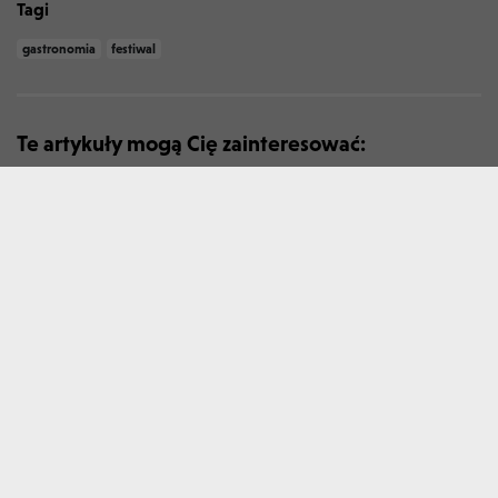
Tagi
gastronomia
festiwal
Te artykuły mogą Cię zainteresować:
W WOLNYM CZASIE
30 LIPCA 2026
„Wawel o zmierzchu”, wyjątkowy
festiwal w cudownym miejscu
W WOLNYM CZASIE
27 LIPCA 2026
Te restauracje w Krakowie odwiedza
się nie tylko dla jedzenia!