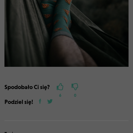
Spodobało Ci się?
6
0
Podziel się!