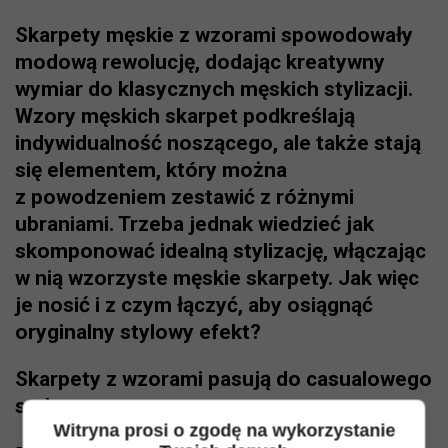
Skarpety męskie z wzorami spowodowały
modową rewolucję, dodając kreatywny
wymiar do klasycznych męskich stylizacji.
Wzory męskich skarpet podkreślają
indywidualność noszącego, ale także stają
się elementem, który można
z powodzeniem zestawić z różnymi
ubraniami. Trzeba jednak wiedzieć jak
skomponować idealną stylizację, włączając
w nią wzorzyste męskie skarpety. Jak więc
je nosić i z czym łączyć, aby osiągnąć
oryginalny stylowy efekt?
Skarpety z wzorami pasują do casualowego
stylu
Witryna prosi o zgodę na wykorzystanie