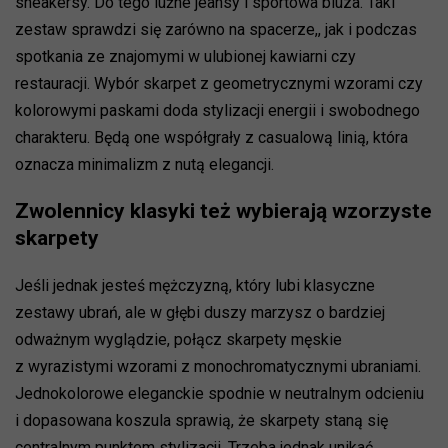
sneakersy. Do tego luźne jeansy i sportowa bluza. Taki
zestaw sprawdzi się zarówno na spacerze,, jak i podczas
spotkania ze znajomymi w ulubionej kawiarni czy
restauracji. Wybór skarpet z geometrycznymi wzorami czy
kolorowymi paskami doda stylizacji energii i swobodnego
charakteru. Będą one współgrały z casualową linią, która
oznacza minimalizm z nutą elegancji.
Zwolennicy klasyki też wybierają wzorzyste
skarpety
Jeśli jednak jesteś mężczyzną, który lubi klasyczne
zestawy ubrań, ale w głębi duszy marzysz o bardziej
odważnym wyglądzie, połącz skarpety męskie
z wyrazistymi wzorami z monochromatycznymi ubraniami.
Jednokolorowe eleganckie spodnie w neutralnym odcieniu
i dopasowana koszula sprawią, że skarpety staną się
centralnym punktem stylizacji. Trzeba jednak unikać