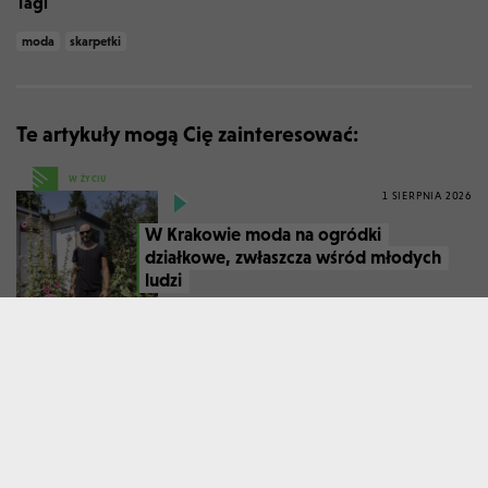
Tagi
moda
skarpetki
Te artykuły mogą Cię zainteresować:
W ŻYCIU
1 SIERPNIA 2026
W Krakowie moda na ogródki
działkowe, zwłaszcza wśród młodych
ludzi
W WOLNYM CZASIE
2 CZERWCA 2026
Wielicka Kopalnia inspiruje świat
mody. Wyjątkowa sesja zdjęciowa