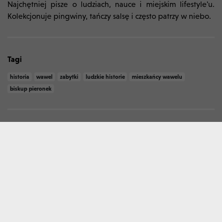
Najchętniej pisze o ludziach, nauce i miejskim lifestyle'u.
Kolekcjonuje pingwiny, tańczy salsę i często patrzy w niebo.
Tagi
historia
wawel
zabytki
ludzkie historie
mieszkańcy wawelu
biskup pieronek
Te artykuły mogą Cię zainteresować:
W MIEŚCIE
6 SIERPNIA 2026
Jeden z najstarszych czynnych
tramwajów w Polsce będzie kursował
w Krakowie