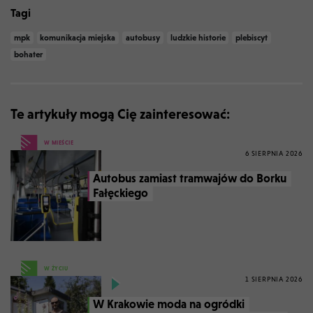
Tagi
mpk
komunikacja miejska
autobusy
ludzkie historie
plebiscyt
bohater
Te artykuły mogą Cię zainteresować:
W MIEŚCIE
6 SIERPNIA 2026
Autobus zamiast tramwajów do Borku
Fałęckiego
W ŻYCIU
1 SIERPNIA 2026
W Krakowie moda na ogródki