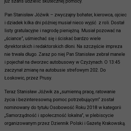
już szans udzielić skutecznej pomocy.
Pan Stanisław Jóźwik – zwyczajny bohater, kierowca, ojciec
i dziadek kilka dni później musiał nieco wyjść z roli. Dostał
listy gratulacyjne i nagrodę pieniężną. Musiał pozować na
„ściance”, uśmiechać się i ściskać bardzo wiele
dyrektorskich i redaktorskich dłoni. Na szczęście impreza
nie trwała długo. Zaraz po niej Pan Stanisław zebrał manele
i pojechał na dworzec autobusowy w Czyżynach. O 13:45
zaczynał zmianę na autobusie strefowym 202. Do
Łoskowic, przez Prusy.
Teraz Stanisław Jóźwik za „sumienną pracę, ratowanie
życia i bezinteresowną pomoc potrzebującym” został
nominowany do tytułu Osobowość Roku 2018 w kategorii
„Samorządność i społeczność lokalna”, w plebiscycie
organizowanym przez Dziennik Polski i Gazetę Krakowską.