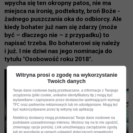
wpycha się ten okropny patos, nie ma
miejsca na ironię, podteksty, broń Boże -
żadnego puszczania oka do odbiorcy. Ale
kiedy bohater już nam się zdarzy (może
być – dlaczego nie – z przypadku) to
napisać trzeba. Bo bohaterowi się należy
i już. I nie dziwi nas jego nominacja do
tytułu "Osobowość roku 2018".
Witryna prosi o zgodę na wykorzystanie
Twoich danych
Twoje dane osobowe będą przetwarzane, a informacje z Twojego
urządzenia (pliki cookie, unikalne identyfikatory itp.) mogą być
wyświetlane i zapisywane przez dostawców spełniających wymogi
TFC oraz partnerów reklamowych lub im udostępniane. Mogą też
być wykorzystywane przez tę witrynę lub aplikację.
Niektórzy dostawcy mogą przetwarzać Twoje dane osobowe na
podstawie uzasadnionego interesu. Możesz się na to nie zgodzić,
zmieniając opcje poniżej. Link umożliwiający zarządzanie zgodą
lub jej wycofanie w ramach ustawień dotyczących prywatności