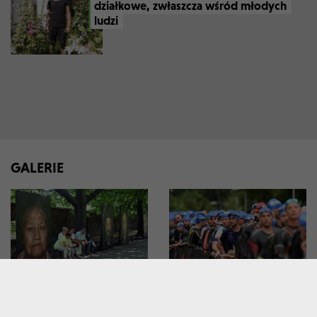
działkowe, zwłaszcza wśród młodych
ludzi
GALERIE
Wyjątkowa wystawa na
Ironman w Krakowie:
krakowskich Plantach: „Ma
twardziele i twardzielki
Bistrass! – Nie zapomnij!”
pokazały moc!