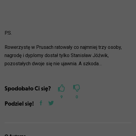
P.S.
Rowerzystę w Prusach ratowały co najmniej trzy osoby,
nagrodę i dyplomy dostał tylko Stanisław Jóźwik,
pozostałych dwoje się nie ujawnia. A szkoda…
Spodobało Ci się?
9
0
Podziel się!
O Autorze