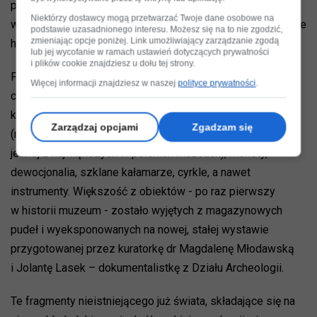
powstrzymało wawelskich archeologów i badaczy od
Niektórzy dostawcy mogą przetwarzać Twoje dane osobowe na
wnikliwego poszukiwania odpowiedzi na pytania dotyczące
podstawie uzasadnionego interesu. Możesz się na to nie zgodzić,
zmieniając opcje poniżej. Link umożliwiający zarządzanie zgodą
historii miasteczka i jego mieszkańców.
lub jej wycofanie w ramach ustawień dotyczących prywatności
i plików cookie znajdziesz u dołu tej strony.
Pozostali po nich przecież ważni świadkowie tamtych
Więcej informacji znajdziesz w naszej
polityce prywatności
.
czasów – przedmioty codziennego użytku: naczynia
kuchenne, sztućce, foremki do ciast, buty, zabawki, fajki
Zarządzaj opcjami
Zgadzam się
(mało kto wie, że kolekcja wawelskich fajek należy do
jednej z największych w polskich muzeach), monety,
dewocjonalia, szklane kałamarze, cyrkle, a nawet
instrumenty. Większość z obiektów - po raz pierwszy
w historii muzeum - zostało wyjętych z magazynowych
pudeł i wyeksponowanych na nowej, stałej wystawie
przygotowanej przez kuratorkę dr Magdalenę Młodawską
i Jolantę Lasek – dokumentalistkę z Działu Archeologii.
Te fragmenty nieistniejącego już świata, składające się na