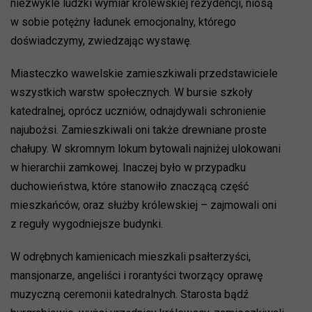
niezwykle ludzki wymiar królewskiej rezydencji, niosą
w sobie potężny ładunek emocjonalny, którego
doświadczymy, zwiedzając wystawę.
Miasteczko wawelskie zamieszkiwali przedstawiciele
wszystkich warstw społecznych. W bursie szkoły
katedralnej, oprócz uczniów, odnajdywali schronienie
najubożsi. Zamieszkiwali oni także drewniane proste
chałupy. W skromnym lokum bytowali najniżej ulokowani
w hierarchii zamkowej. Inaczej było w przypadku
duchowieństwa, które stanowiło znaczącą część
mieszkańców, oraz służby królewskiej – zajmowali oni
z reguły wygodniejsze budynki.
W odrębnych kamienicach mieszkali psałterzyści,
mansjonarze, angeliści i rorantyści tworzący oprawę
muzyczną ceremonii katedralnych. Starosta bądź