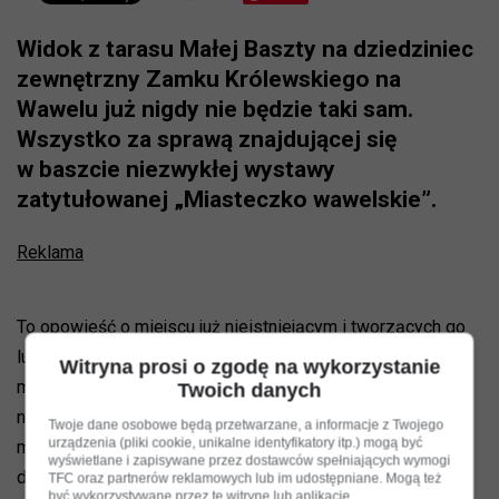
Widok z tarasu Małej Baszty na dziedziniec
zewnętrzny Zamku Królewskiego na
Wawelu już nigdy nie będzie taki sam.
Wszystko za sprawą znajdującej się
w baszcie niezwykłej wystawy
zatytułowanej „Miasteczko wawelskie”.
Reklama
To opowieść o miejscu już nieistniejącym i tworzących go
ludziach, żyjących od średniowiecza w cieniu zamku,
Witryna prosi o zgodę na wykorzystanie
mieszkających w zabudowaniach znajdujących się właśnie
Twoich danych
na wspomnianym dziedzińcu. Brutalne zrównanie
Twoje dane osobowe będą przetwarzane, a informacje z Twojego
urządzenia (pliki cookie, unikalne identyfikatory itp.) mogą być
miasteczka z ziemią w I połowie XIX wieku pozbawiło nas
wyświetlane i zapisywane przez dostawców spełniających wymogi
dostępu do wielu ważnych świadectw, ale nie
TFC oraz partnerów reklamowych lub im udostępniane. Mogą też
być wykorzystywane przez tę witrynę lub aplikację.