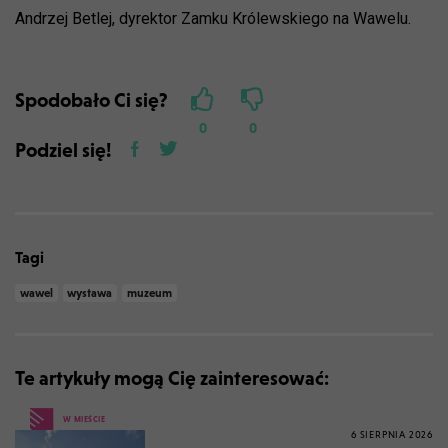
Andrzej Betlej, dyrektor Zamku Królewskiego na Wawelu.
Spodobało Ci się?
0
0
Podziel się!
Tagi
wawel
wystawa
muzeum
Te artykuły mogą Cię zainteresować:
W MIEŚCIE
6 SIERPNIA 2026