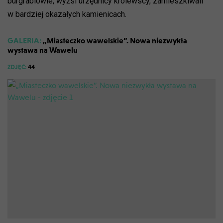
burgrabiowie, wyżsi urzędnicy królewscy, zamieszkiwali
w bardziej okazałych kamienicach.
GALERIA:
„Miasteczko wawelskie”. Nowa niezwykła
wystawa na Wawelu
ZDJĘĆ:
44