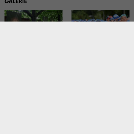
GALERIE
Wyjątkowa wystawa na
Ironman w Krakowie:
krakowskich Plantach: „Ma
twardziele i twardzielki
Bistrass! – Nie zapomnij!”
pokazały moc!
W MIEŚCIE
W MIEŚCIE
Dziesięć lat temu zmarł
Tłumy na spotkaniu z prof.
kardynał Macharski, był
Jackiem Majchrowskim.
powszechnie szanowany
Napisał książkę "Bylem