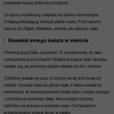
poklepała naszą łódkę na szczęście.
Za tężnią solankową znajduje się tablica informacyjna
z mapą pokazującą, którędy płynie rzeka. Przy niej jest
zejście do Dłubni. Niełatwe, strome, ale daliśmy radę!
Kawałek innego świata w mieście
Potem jest już tylko cudownie. To niesamowite, że taka
rzeka płynie przez miasto! Wzdłuż brzegów tylko drzewa,
wydaje się, że jesteśmy gdzieś daleko od ulic i domów.
Trafiliśmy jednak na czas, w którym wody jest mniej niż
zwykle i bywały miejsca, gdzie kajak z lekka osiadał na
kamieniach. W dwóch punktach trzeba było z niego wysiąść
i ostrożnie przepchnąć dalej. Na początku tej trasy
trafiliśmy na drzewo w poprzek rzeki. Pod kolejnym
przepłynęliśmy prawie leżąc w kajaku.