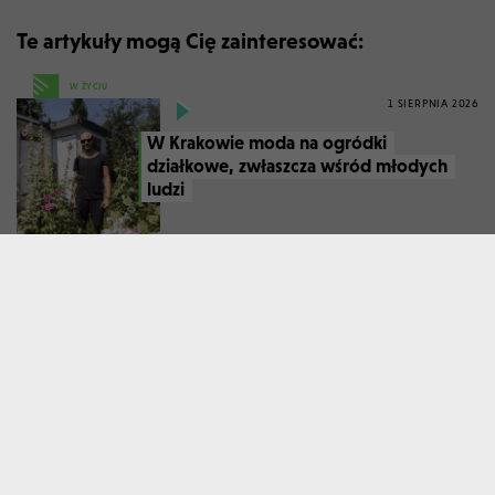
Te artykuły mogą Cię zainteresować:
W ŻYCIU
1 SIERPNIA 2026
W Krakowie moda na ogródki
działkowe, zwłaszcza wśród młodych
ludzi
W WOLNYM CZASIE
1 SIERPNIA 2026
Na krakowskim Kazimierzu rządzi
kulinarny mistrz kiszonek. Co za
miejsce!