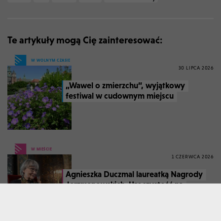
Te artykuły mogą Cię zainteresować:
W WOLNYM CZASIE
30 LIPCA 2026
„Wawel o zmierzchu”, wyjątkowy
festiwal w cudownym miejscu
W MIEŚCIE
1 CZERWCA 2026
Agnieszka Duczmal laureatką Nagrody
Jerzmanowskich. Uroczystość na
Wawelu