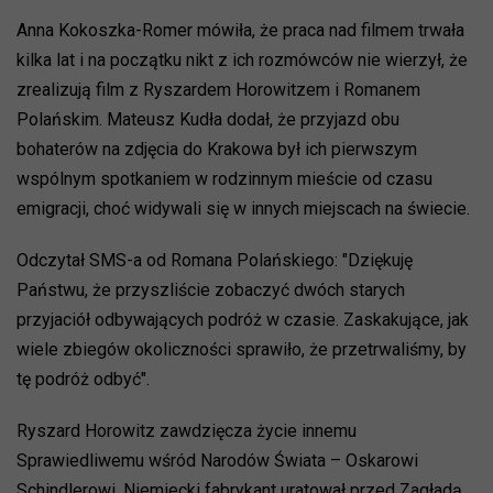
Anna Kokoszka-Romer mówiła, że praca nad filmem trwała
kilka lat i na początku nikt z ich rozmówców nie wierzył, że
zrealizują film z Ryszardem Horowitzem i Romanem
Polańskim. Mateusz Kudła dodał, że przyjazd obu
bohaterów na zdjęcia do Krakowa był ich pierwszym
wspólnym spotkaniem w rodzinnym mieście od czasu
emigracji, choć widywali się w innych miejscach na świecie.
Odczytał SMS-a od Romana Polańskiego: "Dziękuję
Państwu, że przyszliście zobaczyć dwóch starych
przyjaciół odbywających podróż w czasie. Zaskakujące, jak
wiele zbiegów okoliczności sprawiło, że przetrwaliśmy, by
tę podróż odbyć".
Ryszard Horowitz zawdzięcza życie innemu
Sprawiedliwemu wśród Narodów Świata – Oskarowi
Schindlerowi. Niemiecki fabrykant uratował przed Zagładą