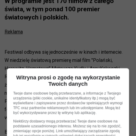
W programie jest 170 filmów z całego
świata, w tym ponad 100 premier
światowych i polskich.
Reklama
Festiwal odbywa się jednocześnie w kinach i internecie.
W niedzielę światową premierę miał film "Polański,
Horowitz. Hometown" Mateusza Kudły i AnnyKokoszki-
Romer. To opowieść o dzieciństwie, przyjaźni, o wspólnym
Witryna prosi o zgodę na wykorzystanie
Twoich danych
żydowskim losie bohaterów i o Krakowie. Film z udziałem
nagrodzonego Złotą Palmą i Oscarem reżysera Romana
Twoje dane osobowe będą przetwarzane, a informacje z Twojego
urządzenia (pliki cookie, unikalne identyfikatory itp.) mogą być
Polańskiego i jego przyjaciela – światowej sławy
wyświetlane i zapisywane przez dostawców spełniających wymogi
TFC oraz partnerów reklamowych lub im udostępniane. Mogą też
fotografika Ryszarda Horowitza, zostanie zaprezentowany
być wykorzystywane przez tę witrynę lub aplikację.
w konkursie polskim tegorocznego festiwalu.
Niektórzy dostawcy mogą przetwarzać Twoje dane osobowe na
podstawie uzasadnionego interesu. Możesz się na to nie zgodzić,
zmieniając opcje poniżej. Link umożliwiający zarządzanie zgodą
Bohaterom udało się po kilkudziesięciu latach spotkać
lub jej wycofanie w ramach ustawień dotyczących prywatności