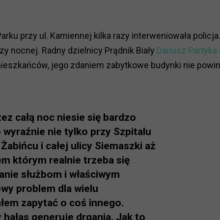
 przy ul. Kamiennej kilka razy interweniowała policja.
zy nocnej. Radny dzielnicy Prądnik Biały
Dariusz Partyka
a mieszkańców, jego zdaniem zabytkowe budynki nie powi
rzez całą noc niesie się bardzo
 wyraźnie nie tylko przy Szpitalu
Żabińcu i całej ulicy Siemaszki aż
m którym realnie trzeba się
zanie służbom i właściwym
owy problem dla wielu
ałem zapytać o coś innego.
 hałas generuje drgania. Jak to