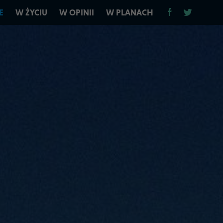
E
W ŻYCIU
W OPINII
W PLANACH