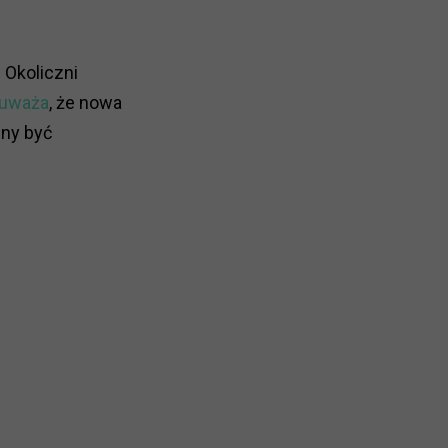
 Okoliczni
 uważa
, że nowa
nny być