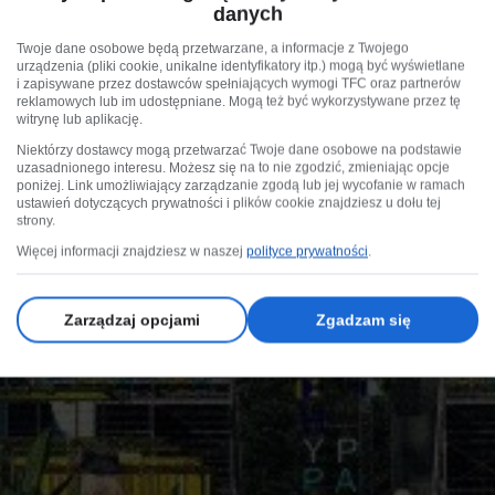
danych
Twoje dane osobowe będą przetwarzane, a informacje z Twojego
urządzenia (pliki cookie, unikalne identyfikatory itp.) mogą być wyświetlane
i zapisywane przez dostawców spełniających wymogi TFC oraz partnerów
reklamowych lub im udostępniane. Mogą też być wykorzystywane przez tę
witrynę lub aplikację.
Niektórzy dostawcy mogą przetwarzać Twoje dane osobowe na podstawie
uzasadnionego interesu. Możesz się na to nie zgodzić, zmieniając opcje
poniżej. Link umożliwiający zarządzanie zgodą lub jej wycofanie w ramach
ustawień dotyczących prywatności i plików cookie znajdziesz u dołu tej
strony.
Więcej informacji znajdziesz w naszej
polityce prywatności
.
Zarządzaj opcjami
Zgadzam się