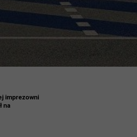
wej imprezowni
ł na