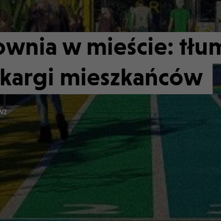
wnia w mieście: tłu
 skargi mieszkańców
WZ