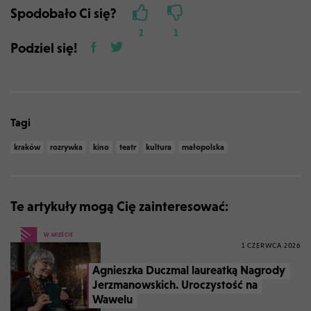
Spodobało Ci się?
2
1
Podziel się!
Tagi
kraków
rozrywka
kino
teatr
kultura
małopolska
Te artykuły mogą Cię zainteresować:
W MIEŚCIE
1 CZERWCA 2026
Agnieszka Duczmal laureatką Nagrody
Jerzmanowskich. Uroczystość na
Wawelu