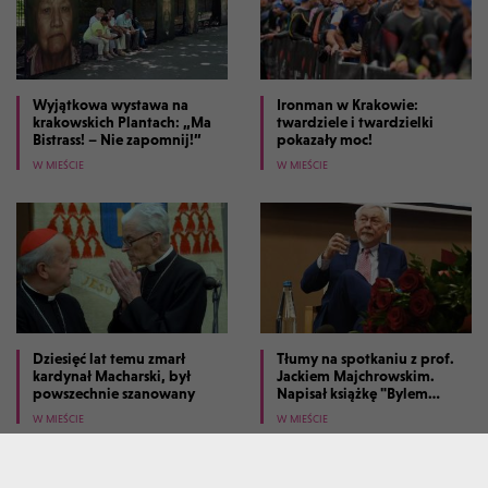
Wyjątkowa wystawa na
Ironman w Krakowie:
krakowskich Plantach: „Ma
twardziele i twardzielki
Bistrass! – Nie zapomnij!”
pokazały moc!
W MIEŚCIE
W MIEŚCIE
Dziesięć lat temu zmarł
Tłumy na spotkaniu z prof.
kardynał Macharski, był
Jackiem Majchrowskim.
powszechnie szanowany
Napisał książkę "Bylem
prezydentem Krakowa"
W MIEŚCIE
W MIEŚCIE