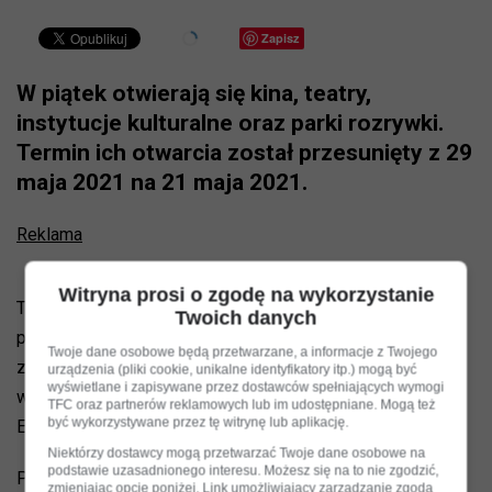
Zapisz
W piątek otwierają się kina, teatry,
instytucje kulturalne oraz parki rozrywki.
Termin ich otwarcia został przesunięty z 29
maja 2021 na 21 maja 2021.
Reklama
Witryna prosi o zgodę na wykorzystanie
Ten etap znoszenia obostrzeń chce wykorzystać
Twoich danych
propagandowo wojewoda małopolski Lukasz Kmita. Jak
Twoje dane osobowe będą przetwarzane, a informacje z Twojego
zapowiada biuro prasowe wojewody, w piątek o 9.30.
urządzenia (pliki cookie, unikalne identyfikatory itp.) mogą być
wyświetlane i zapisywane przez dostawców spełniających wymogi
weźmie on udział w ponownym otwarciu Parku Rozrywki
TFC oraz partnerów reklamowych lub im udostępniane. Mogą też
być wykorzystywane przez tę witrynę lub aplikację.
Energylandia.
Niektórzy dostawcy mogą przetwarzać Twoje dane osobowe na
podstawie uzasadnionego interesu. Możesz się na to nie zgodzić,
Park będzie otwarty w godzinach 10-18, tak jak wcześniej
zmieniając opcje poniżej. Link umożliwiający zarządzanie zgodą