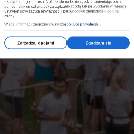
uzasadnionego interesu. Możesz się na to nie zgodzić, zmieniając opcje
poniżej. Link umożliwiający zarządzanie zgodą lub jej wycofanie w ramach
ustawień dotyczących prywatności i plików cookie znajdziesz u dołu tej
strony.
Więcej informacji znajdziesz w naszej
polityce prywatności
.
Zarządzaj opcjami
Zgadzam się