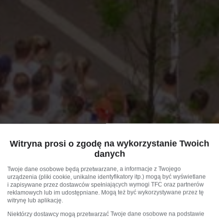
Witryna prosi o zgodę na wykorzystanie Twoich
danych
Twoje dane osobowe będą przetwarzane, a informacje z Twojego
urządzenia (pliki cookie, unikalne identyfikatory itp.) mogą być wyświetlane
i zapisywane przez dostawców spełniających wymogi TFC oraz partnerów
reklamowych lub im udostępniane. Mogą też być wykorzystywane przez tę
witrynę lub aplikację.
Niektórzy dostawcy mogą przetwarzać Twoje dane osobowe na podstawie