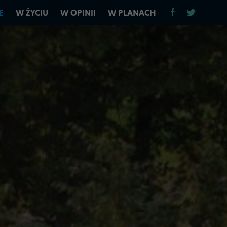
E
W ŻYCIU
W OPINII
W PLANACH