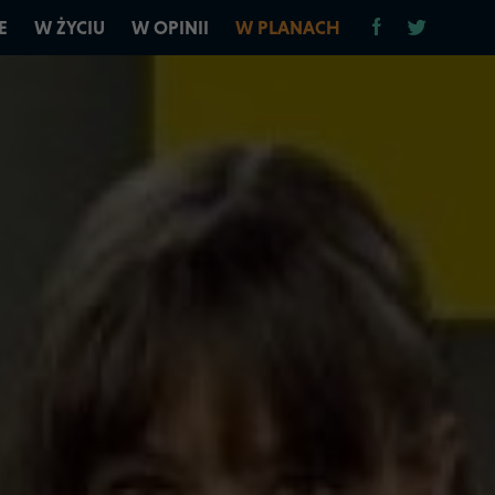
E
W ŻYCIU
W OPINII
W PLANACH