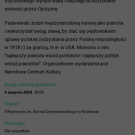
Styczniowego wyraża wiarę i nadzieję na odzyskanie
wolności przez Ojczyznę.
Paderewski zrobił międzynarodową karierę jako pianista
i wykorzystał swoją sławę, by stać się orędownikiem
sprawy polskiej (odzyskania przez Polskę niepodległości
w 1918 r.) za granicą, m.in. w USA. Mówiono o nim:
"najlepszy pianista wśród polityków i najlepszy polityk
wśród pianistów". Organizatorem wydarzenia jest
Narodowe Centrum Kultury.
Kiedy, o której godzinie?
3 sierpnia 2024
18:00
Gdzie?
Filharmonia im. Karola Szymanowskiego w Krakowie
Dla kogo?
Dla wszystkich