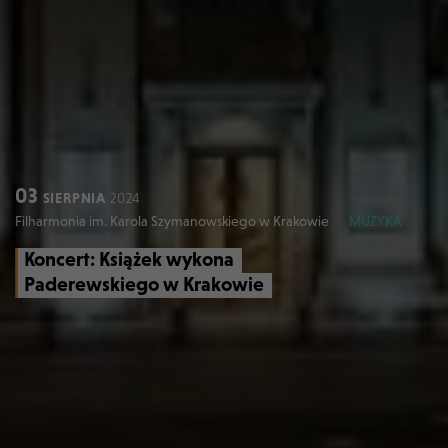
03
SIERPNIA
2024
Filharmonia im. Karola Szymanowskiego w Krakowie
MUZYKA
Koncert: Książek wykona
Paderewskiego w Krakowie