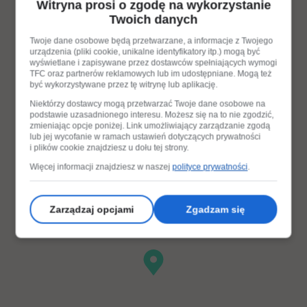
Witryna prosi o zgodę na wykorzystanie
Twoich danych
Twoje dane osobowe będą przetwarzane, a informacje z Twojego
urządzenia (pliki cookie, unikalne identyfikatory itp.) mogą być
wyświetlane i zapisywane przez dostawców spełniających wymogi
TFC oraz partnerów reklamowych lub im udostępniane. Mogą też
być wykorzystywane przez tę witrynę lub aplikację.
Niektórzy dostawcy mogą przetwarzać Twoje dane osobowe na
podstawie uzasadnionego interesu. Możesz się na to nie zgodzić,
zmieniając opcje poniżej. Link umożliwiający zarządzanie zgodą
lub jej wycofanie w ramach ustawień dotyczących prywatności
i plików cookie znajdziesz u dołu tej strony.
Więcej informacji znajdziesz w naszej
polityce prywatności
.
Zarządzaj opcjami
Zgadzam się