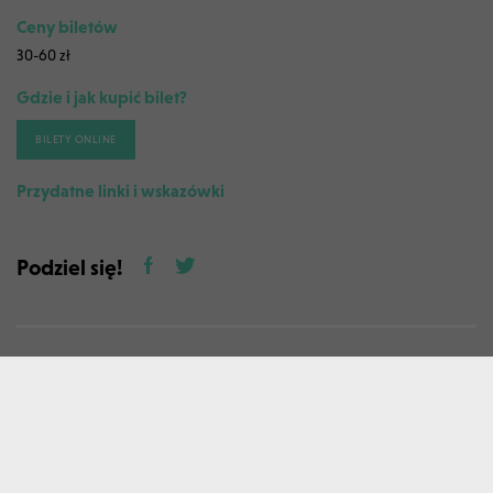
Ceny biletów
30-60 zł
Gdzie i jak kupić bilet?
BILETY ONLINE
Przydatne linki i wskazówki
Podziel się!
Tagi
muzyka
koncert
muzyka klasyczna