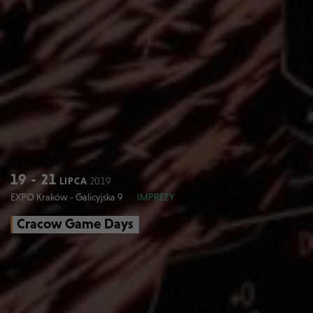
19 - 21
LIPCA
2019
EXPO Kraków - Galicyjska 9
IMPREZY
Cracow Game Days