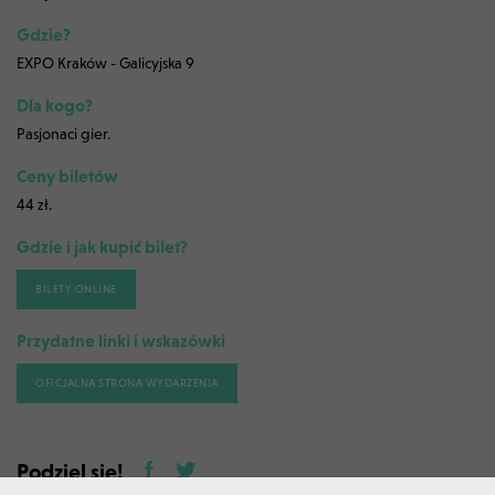
Gdzie?
EXPO Kraków - Galicyjska 9
Dla kogo?
Pasjonaci gier.
Ceny biletów
44 zł.
Gdzie i jak kupić bilet?
BILETY ONLINE
Przydatne linki i wskazówki
OFICJALNA STRONA WYDARZENIA
Podziel się!